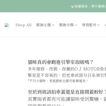
🍃森羅萬象｜單件優惠1
🦉國際貓頭鷹日｜指定
Shop All
服飾主題
服飾分類
穿搭配件
貓咪真的會跑進引擎室取暖嗎？
多年維修、改裝、保養的OＪ MOTOR
擎室是不容易的，但老車或部分日系車引
*不只小貓咪，老鼠跟蛇也都可能躲進來！
至於到底該拍車蓋還是直接開蓋較好
其實兩者都有可能讓貓咪受到驚嚇，貓
定能夠看到ＱＱ。