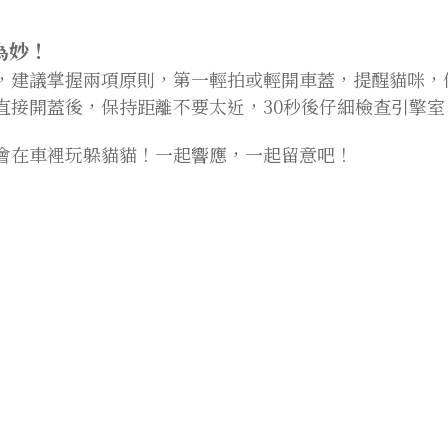
為妙！
，建議掌握兩項原則，第一輕拍或輕開車蓋，提醒貓咪，
直接開蓋後，保持距離不要太近，30秒後仔細檢查引擎
會在車裡玩躲貓貓！一起響應，一起留意吧！