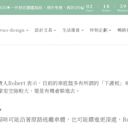
3
4
8
0
2
:
1
8
:
5
9
🚛 登入會員｜即享2000免運 🚛 會員中心完成訂閱，再送50元購物金！
650🌟一件就送圖鑑貼紙，兩件免運，再折100🍃
2
3
7
Days
Hours
Minute
1
0
7
4
8
1
9
2
9
6
0
6
3
7
0
8
:
1
8
:
5
9
服飾一件送貼紙，兩件享免運，三件送大顆胸章🦉
5
2
6
Days
Hours
Minute
7
0
7
4
8
wuo-design
設計文具
生活雜貨
特別企劃
暢銷
4
1
5
6
6
3
7
🚛 登入會員｜即享2000免運 🚛 會員中心完成訂閱，再送50元購物金！
3
0
4
5
5
2
6
2
3
4
4
1
5
1
2
3
3
0
4
0
1
2
2
3
0
1
1
2
0
0
1
0
負責人Robert 表示，目前的車底盤多有所謂的「下護板
擎室空隙較大，還是有機會躲進去。
？
咪可能沿著原路逃離車體，也可能鑽進更深處，Ro