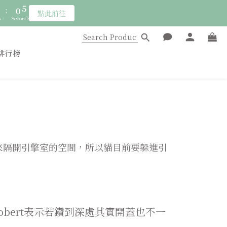
3
7
:
0
4
點此前往
2
6
s
Seconds
3
1
5
2
:
0
4
點此前往
1
s
Seconds
3
排行榜
0
2
1
0
」來隔開引擎室的空間，所以貓目前要躲進引
bert表示若鑽到深處其實開蓋也不一