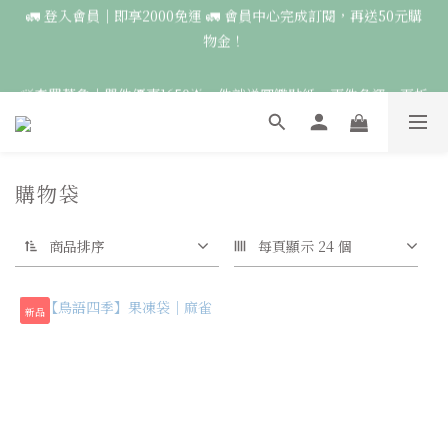
🚛 登入會員｜即享2000免運 🚛 會員中心完成訂閱，再送50元購
5
9
5
5
6
9
7
9
9
9
物金！
🚛 登入會員｜即享2000免運 🚛 會員中心完成訂閱，再送50元購
4
8
4
4
5
8
6
9
8
8
8
9
物金！
3
7
3
3
4
7
5
8
7
7
7
8
9
2
6
2
2
3
6
4
🍃森羅萬象｜單件優惠1650🌟一件就送圖鑑貼紙，兩件免運，再折
7
6
6
6
7
8
1
5
1
1
2
5
3
100🍃
6
5
5
5
6
9
7
0
4
:
0
0
:
1
4
:
2
9
5
4
4
4
5
8
6
點此前往
日
時
分
秒
3
0
3
1
8
4
3
3
3
4
7
5
2
2
0
7
3
2
2
2
3
6
4
🦉國際貓頭鷹日｜指定服飾一件送貼紙，兩件享免運，三件送大顆
購物袋
1
1
6
2
1
1
1
2
5
3
胸章🦉
0
0
5
1
0
:
0
0
:
1
4
:
2
9
點此前往
日
時
分
秒
4
0
0
3
1
8
商品排序
每頁顯示 24 個
3
2
0
7
2
🚛 登入會員｜即享2000免運 🚛 會員中心完成訂閱，再送50元購
1
6
1
0
5
物金！
新品
0
4
3
2
1
0