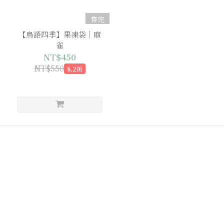
售完
【鳥語四季】果凍袋｜麻
雀
NT$450
NT$550
8.2折