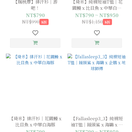
【瑞秋廖】排汗衫｜游
【琦米】純棉短袖T恤｜花
吧！
園鰻 x 比目魚 x 中華白海
豚
NT$790
NT$790 ~ NT$950
NT$990
NT$1,150
8折
8折
【琦米】排汗衫｜花園鰻 x
【Fallasleep3_3】純棉短
比目魚 x 中華白海豚
袖T恤｜錘頭鯊 x 海鷗 x 企
鵝 x 地球師傅
NT$790
NT$790 ~ NT$950