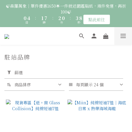
2
6
3
9
4
2
5
🍃森羅萬象｜單件優惠1650🌟一件就送圖鑑貼紙，兩件免運，再折
7
6
7
8
6
9
🚛 登入會員｜即享2000免運 🚛 會員中心完成訂閱，再送50元購
1
5
2
8
3
1
4
9
100🍃
6
5
6
7
5
8
物金！
0
4
:
1
7
:
2
0
:
3
8
5
4
5
6
4
7
點此前往
日
時
分
秒
3
0
6
1
2
7
4
3
4
5
3
6
2
5
0
1
6
3
2
3
9
4
2
5
🦉國際貓頭鷹日｜指定服飾一件送貼紙，兩件享免運，三件送大顆
1
4
0
5
2
1
2
8
3
1
4
9
胸章🦉
0
3
4
1
0
:
1
7
:
2
0
:
3
8
點此前往
日
時
2
分
秒
3
0
0
6
1
2
7
駐站品牌
1
2
5
0
1
6
套
0
1
🚛 登入會員｜即享2000免運 🚛 會員中心完成訂閱，再送50元購
4
0
5
用
0
3
4
物金！
篩選
篩
2
3
選
1
2
商品排序
每頁顯示 24 個
(0/20)
0
1
0
物
種
穿
山
甲