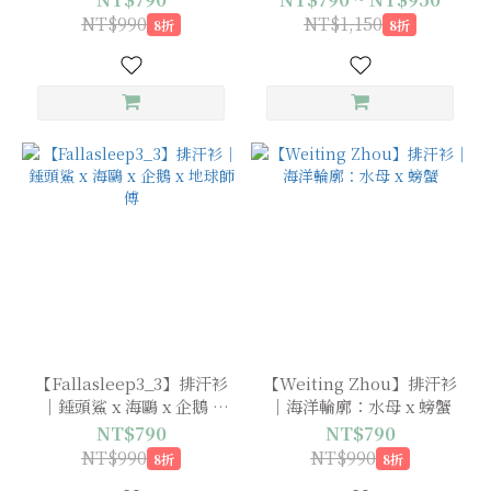
NT$990
NT$1,150
8折
8折
【Fallasleep3_3】排汗衫
【Weiting Zhou】排汗衫
｜錘頭鯊 x 海鷗 x 企鵝 x
｜海洋輪廓：水母 x 螃蟹
地球師傅
NT$790
NT$790
NT$990
NT$990
8折
8折