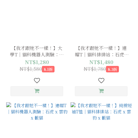
【我才跟牠不一樣！】大
【我才跟牠不一樣！】連
學T｜貓科機器人測驗：石
帽T｜貓科排排站：石虎 x
虎 x 雲豹 x 藪貓
雲豹 x 藪貓
NT$1,280
NT$1,480
NT$1,580
NT$1,780
8.1折
8.3折