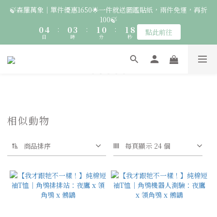
2
6
2
5
3
2
3
🍃森羅萬象｜單件優惠1650🌟一件就送圖鑑貼紙，兩件免運，再折
7
6
6
9
7
6
7
🚛 登入會員｜即享2000免運 🚛 會員中心完成訂閱，再送50元購
1
5
1
4
2
1
2
9
100🍃
6
5
5
8
6
5
6
物金！
0
4
:
0
3
:
1
0
:
1
8
5
4
4
7
5
4
5
點此前往
日
時
分
秒
3
2
0
0
7
4
3
3
6
4
3
4
2
1
6
3
2
2
5
3
2
3
🦉國際貓頭鷹日｜指定服飾一件送貼紙，兩件享免運，三件送大顆
1
0
5
2
1
1
4
2
1
2
9
胸章🦉
0
4
1
0
:
0
3
:
1
0
:
1
8
點此前往
日
時
分
秒
3
0
2
0
0
7
2
1
6
1
🚛 登入會員｜即享2000免運 🚛 會員中心完成訂閱，再送50元購
0
5
0
4
物金！
相似動物
3
2
商品排序
每頁顯示 24 個
1
0