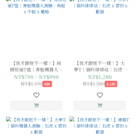
【我才跟牠不一樣！】純
【我才跟牠不一樣！】大
棉短袖T恤｜青蛙機器人測
學T｜貓科排排站：石虎 x
驗：角蛙 x 牛蛙 x 蟾蜍
雲豹 x 藪貓
NT$790 ~ NT$990
NT$1,280
NT$1,190
NT$1,580
8折
8.1折