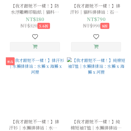
【我才跟牠不一樣！】防
【我才跟牠不一樣！】排
水浮雕轉印貼紙｜貓科：
汗衫｜貓科排排站：石虎 x
石虎 x 雲豹 x 藪貓（預購
雪豹 x 藪貓
NT$180
NT$790
中，7月下旬出貨）
NT$320
NT$990
5.6折
8折
新品
【我才跟牠不一樣！】排
【我才跟牠不一樣！】純
汗衫｜水獺排排站：水獺 x
棉短袖T恤｜水獺排排站：