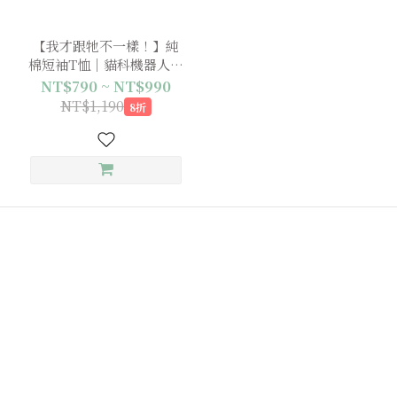
【我才跟牠不一樣！】純
棉短袖T恤｜貓科機器人測
驗：石虎 x 雲豹 x 藪貓
NT$790 ~ NT$990
NT$1,190
8折