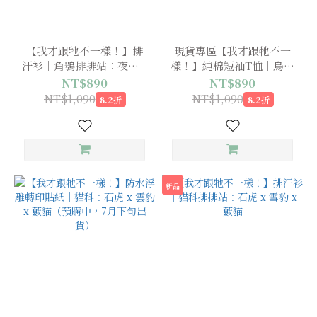
【我才跟牠不一樣！】排
現貨專區【我才跟牠不一
汗衫｜角鴞排排站：夜鷹 x
樣！】純棉短袖T恤｜烏龜
領角鴞 x 鵂鶹
機器人測驗：豬鼻龜 x 革
NT$890
NT$890
龜 x 中華鱉
NT$1,090
NT$1,090
8.2折
8.2折
新品