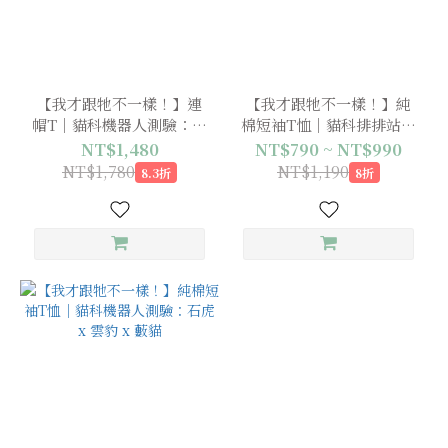
【我才跟牠不一樣！】連
【我才跟牠不一樣！】純
帽T｜貓科機器人測驗：石
棉短袖T恤｜貓科排排站：
虎 x 雲豹 x 藪貓
石虎 x 雲豹 x 藪貓
NT$1,480
NT$790 ~ NT$990
NT$1,780
NT$1,190
8.3折
8折