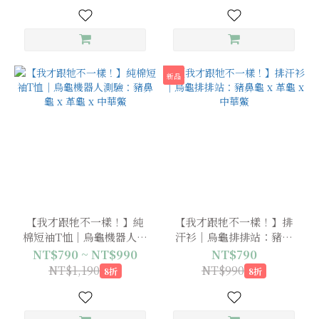
新品
【我才跟牠不一樣！】純
【我才跟牠不一樣！】排
棉短袖T恤｜烏龜機器人測
汗衫｜烏龜排排站：豬鼻
驗：豬鼻龜 x 革龜 x 中華
龜 x 革龜 x 中華鱉
NT$790 ~ NT$990
NT$790
鱉
NT$1,190
NT$990
8折
8折