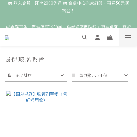
7
5
5
8
8
6
9
物金！
6
4
9
4
7
7
5
🚛 登入會員｜即享2000免運 🚛 會員中心完成訂閱，再送50元購
9
9
8
9
5
3
8
3
6
6
4
9
8
8
7
8
物金！
4
2
7
2
9
5
5
3
8
🍃森羅萬象｜單件優惠1650🌟一件就送圖鑑貼紙，兩件免運，再折
7
7
6
9
9
7
3
1
6
1
8
4
4
2
7
100🍃
6
6
5
8
8
6
2
0
5
:
0
7
:
3
3
:
1
6
5
5
4
7
7
5
點此前往
日
時
分
秒
1
4
6
2
2
0
5
4
4
3
6
6
4
0
3
5
1
1
4
3
3
2
9
5
5
3
🦉國際貓頭鷹日｜指定服飾一件送貼紙，兩件享免運，三件送大顆
2
4
0
0
3
2
2
1
8
4
4
2
環保玻璃吸管
胸章🦉
1
3
2
1
1
:
0
7
:
3
3
:
1
點此前往
日
0
時
2
分
秒
1
0
0
6
2
2
0
商品排序
每頁顯示 24 個
1
0
5
1
1
0
🚛 登入會員｜即享2000免運 🚛 會員中心完成訂閱，再送50元購
4
0
0
3
物金！
2
1
0