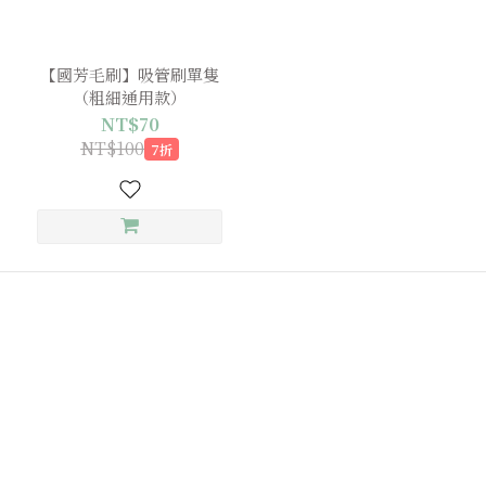
【國芳毛刷】吸管刷單隻
（粗細通用款）
NT$70
NT$100
7折