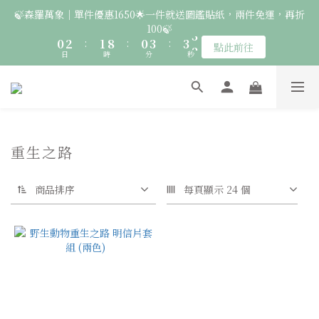
2
4
3
2
5
5
4
🍃森羅萬象｜單件優惠1650🌟一件就送圖鑑貼紙，兩件免運，再折
6
7
6
9
9
8
🚛 登入會員｜即享2000免運 🚛 會員中心完成訂閱，再送50元購
1
3
2
9
1
4
4
3
100🍃
5
6
5
8
8
7
物金！
0
2
:
1
8
:
0
3
:
3
2
4
5
4
7
7
6
點此前往
日
時
分
秒
1
0
7
2
2
1
3
4
3
6
6
5
0
6
1
1
0
2
3
2
5
5
4
🦉國際貓頭鷹日｜指定服飾一件送貼紙，兩件享免運，三件送大顆
5
0
0
1
9
2
9
1
4
4
3
胸章🦉
4
0
8
:
1
8
:
0
3
:
3
2
點此前往
日
時
3
分
秒
7
0
7
2
2
1
2
6
6
1
1
0
重生之路
1
🚛 登入會員｜即享2000免運 🚛 會員中心完成訂閱，再送50元購
5
5
0
0
0
4
4
物金！
3
3
商品排序
每頁顯示 24 個
2
2
1
1
0
0