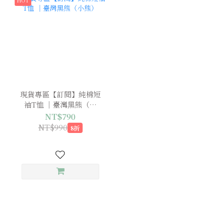
現貨專區【訂閱】純棉短
袖T恤 ｜臺灣黑熊（小
熊）
NT$790
NT$990
8折