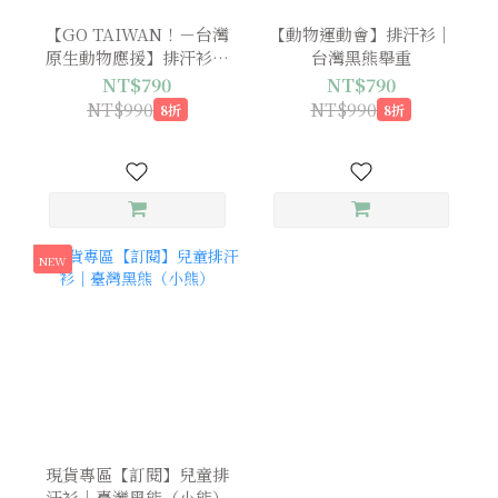
【GO TAIWAN！－台灣
【動物運動會】排汗衫｜
原生動物應援】排汗衫｜
台灣黑熊舉重
臺灣黑熊
NT$790
NT$790
NT$990
NT$990
8折
8折
NEW
現貨專區【訂閱】兒童排
汗衫｜臺灣黑熊（小熊）