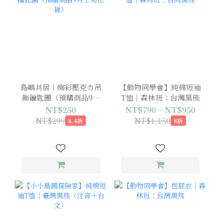
島嶼共居｜絢彩壓克力吊
【動物同學會】純棉短袖
飾鑰匙圈（預購商品9月
T恤｜森林班：台灣黑熊
上旬出貨）
NT$250
NT$790 ~ NT$950
NT$299
NT$1,150
8.4折
8折