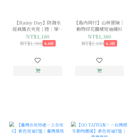
【Rainy Day】防潑水
【島內同行】山林冒險｜
經典風衣夾克｜陸：穿山
動物印花圖樣短袖襯衫
甲 x 黃喉貂 x 台灣黑熊
NT$1,180
NT$1,380
NT$1,380
NT$2,180
8.6折
6.3折