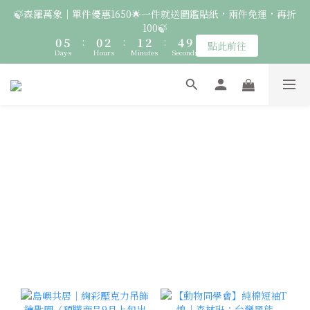
2
7
2
4
3
4
6
🍃森羅萬象｜單件優惠1650🌟一件就送圖鑑貼紙，兩件免運，再折
7
7
6
8
7
8
🚛 登入會員｜即享2000免運 🚛 會員中心完成訂閱，再送50元購
1
6
1
3
2
3
5
100🍃
6
6
5
7
6
7
9
物金！
0
5
:
0
2
:
1
2
:
4
9
5
5
4
6
5
6
8
點此前往
Days
Hours
Minutes
Seconds
4
1
0
1
3
8
4
4
3
5
4
5
7
3
0
0
2
7
3
3
2
4
3
4
6
🦉國際貓頭鷹日｜指定服飾一件送貼紙，兩件享免運，三件送大顆
2
1
6
2
2
1
3
2
3
5
胸章🦉
1
0
5
1
1
:
0
2
:
1
2
:
4
9
點此前往
Days
0
Hours
Minutes
Seconds
4
0
0
1
0
1
3
8
3
0
0
2
7
2
🚛 登入會員｜即享2000免運 🚛 會員中心完成訂閱，再送50元購
1
6
1
0
5
物金！
0
4
3
2
1
0