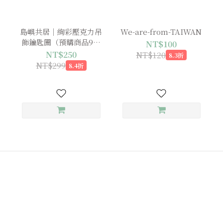
島嶼共居｜絢彩壓克力吊
We-are-from-TAIWAN
飾鑰匙圈（預購商品9月
NT$100
上旬出貨）
NT$250
NT$120
8.3折
NT$299
8.4折