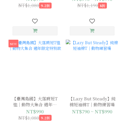
NT$1,080
NT$1,190
9.2折
8折
NEW
【臺灣島國】大落肩短T
【Lazy But Steady】純
恤｜動物大集合 週年限
棉短袖棉T｜動物練習場
定特別款
NT$990
NT$790 ~ NT$990
NT$1,080
9.2折