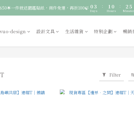
1
2
1
3
6
1
0
3
🚛 登入會員｜即享2000免運 🚛 會員中心完成訂閱，再送50元購物金！
0
9
:
1
0
:
2
5
服飾一件送貼紙，兩件享免運，三件送大顆胸章🦉
0
2
Days
Hours
Minute
8
0
1
4
1
7
0
3
🚛 登入會員｜即享2000免運 🚛 會員中心完成訂閱，再送50元購物金！
0
6
2
wuo-design
設計文具
生活雜貨
特別企劃
暢銷
5
1
4
0
3
2
1
0
RT
Filter