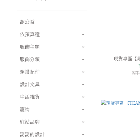
窩公益
依預算選
服飾主題
現貨專區【
服飾分類
穿搭配件
NT
設計文具
生活雜貨
寵物
駐站品牌
窩窩的設計