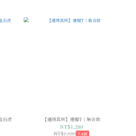
熱血石虎
【適得其所】連帽T｜集合款
NT$1,280
NT$1,680
7.6折