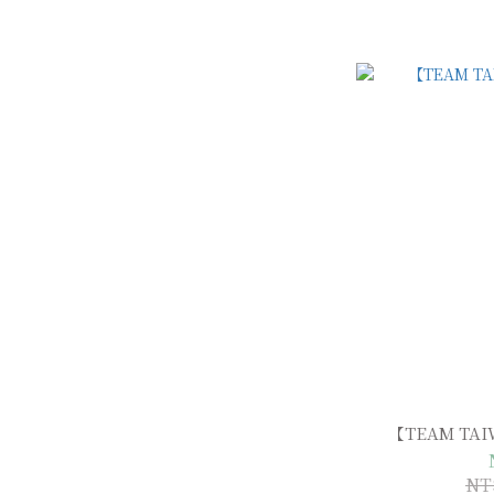
【TEAM T
NT