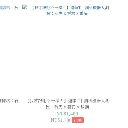
排排站：石
【我才跟牠不一樣！】連帽T｜貓科機器人測
驗：石虎 x 雲豹 x 藪貓
NT$1,480
NT$1,780
8.3折