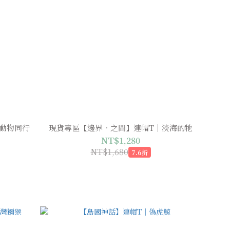
動物同行
現貨專區【邊界．之間】連帽T｜淡海的牠
NT$1,280
NT$1,680
7.6折