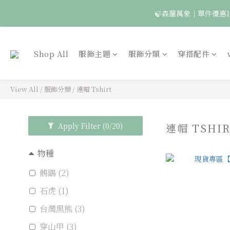
🦉國際貓頭鷹日｜指定
Shop All
服飾主題
服飾分類
穿搭配件
View All
/
服飾分類
/
連帽 Tshirt
Apply Filter
(0/20)
連帽 TSHI
物種
鵂鶹 (2)
石虎 (1)
台灣黑熊 (3)
穿山甲 (3)