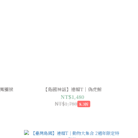
灣獼猴
【島國神話】連帽T｜偽虎鯨
NT$1,480
NT$1,780
8.3折