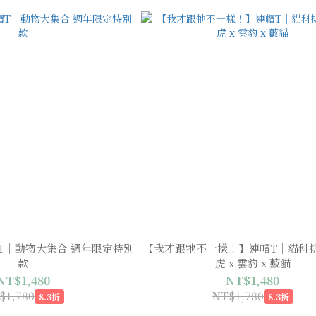
T｜動物大集合 週年限定特別
【我才跟牠不一樣！】連帽T｜貓科
款
虎 x 雲豹 x 藪貓
NT$1,480
NT$1,480
$1,780
NT$1,780
8.3折
8.3折