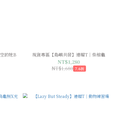
空的牠B
現貨專區【島嶼共居】連帽T｜柴棺龜
NT$1,280
NT$1,680
7.6折