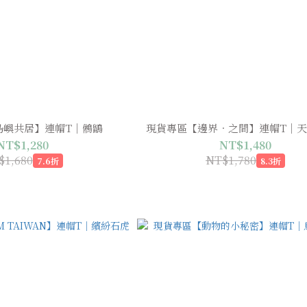
島嶼共居】連帽T｜鵂鶹
現貨專區【邊界．之間】連帽T｜天
NT$1,280
NT$1,480
$1,680
NT$1,780
7.6折
8.3折