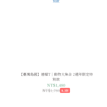
【臺灣島國】連帽T｜動物大集合 2週年限定特
別款
NT$1,480
NT$1,780
8.3折