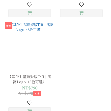
新品
【其他】落肩短版T恤｜窩
窩Logo（8色可選）
NT$790
NT$990
8折