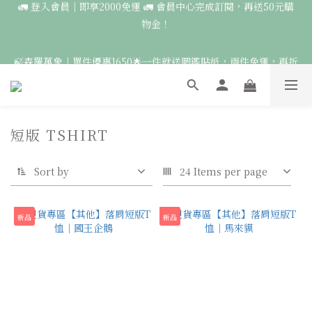
5
8
6
7
5
9
9
9
物金！
4
7
5
9
6
4
8
8
9
8
🚛 登入會員｜即享2000免運 🚛 會員中心完成訂閱，再送50元購
3
6
4
8
5
3
7
7
8
9
7
物金！
2
5
3
7
4
2
6
🍃森羅萬象｜單件優惠1650🌟一件就送圖鑑貼紙，兩件免運，再折
6
7
8
6
1
4
2
6
3
1
5
100🍃
5
6
7
5
9
0
3
:
1
9
:
5
2
:
0
4
4
5
9
6
4
8
點此前往
Days
Hours
Minutes
Seconds
2
0
8
4
1
3
3
4
8
5
3
7
1
7
3
0
2
2
3
7
4
2
6
🦉國際貓頭鷹日｜指定服飾一件送貼紙，兩件享免運，三件送大顆
0
6
2
1
1
2
6
3
1
5
胸章🦉
短版 TSHIRT
5
1
0
0
9
:
1
9
:
5
2
:
0
4
點此前往
Days
Hours
4
Minutes
0
Seconds
8
0
8
4
1
3
3
7
7
3
0
2
Sort by
24 Items per page
2
🚛 登入會員｜即享2000免運 🚛 會員中心完成訂閱，再送50元購
6
6
2
1
1
5
5
1
0
物金！
0
4
4
0
新品
新品
3
3
2
2
1
1
0
0