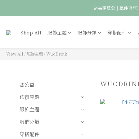
🍃森羅萬象｜單件優惠1
🦉國際貓頭鷹日｜指定
Shop All
服飾主題
服飾分類
穿搭配件
View All
/
服飾主題
/
WuoDrink
WUODRIN
窩公益
依預算選
服飾主題
服飾分類
穿搭配件