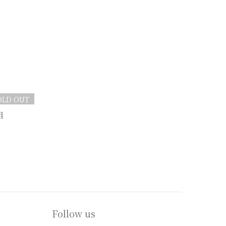
OLD OUT
組
Follow us