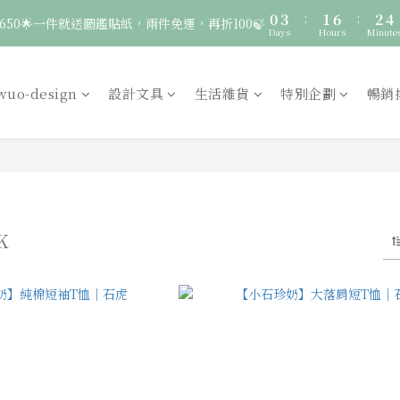
3
4
9
5
7
0
3
:
1
6
:
2
4
🚛 登入會員｜即享2000免運 🚛 會員中心完成訂閱，再送50元購物金！
650🌟一件就送圖鑑貼紙，兩件免運，再折100🍃
2
3
8
4
6
Days
Hours
Minute
2
0
5
1
3
1
2
7
3
5
1
4
0
2
0
9
:
1
6
:
2
4
服飾一件送貼紙，兩件享免運，三件送大顆胸章🦉
0
3
1
Days
Hours
Minute
8
0
5
1
3
wuo-design
設計文具
生活雜貨
特別企劃
暢銷
2
0
7
4
0
2
🚛 登入會員｜即享2000免運 🚛 會員中心完成訂閱，再送50元購物金！
1
6
3
1
0
5
2
0
4
1
3
0
2
1
K
0