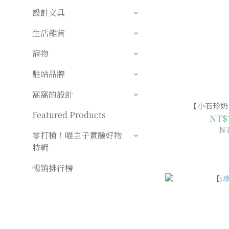
設計文具
生活雜貨
寵物
駐站品牌
窩窩的設計
【小石珍奶
Featured Products
NT$7
NT
零打槍！喵主子賞臉好物
特輯
暢銷排行榜