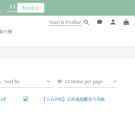
8
3
:
5
0
點此前往
7
2
s
Seconds
4
6
1
3
:
5
0
點此前往
2
s
Seconds
4
排行榜
1
3
0
2
1
0
Sort by
24 Items per page