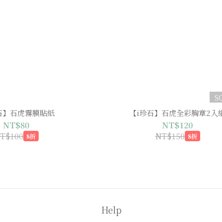
S
石】石虎霧膜貼紙
【i珍石】石虎全彩胸章2入
NT$80
NT$120
T$100
NT$150
8折
8折
Help