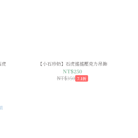
石虎
【小石珍奶】石虎搖搖壓克力吊飾
NT$250
NT$350
7.1折