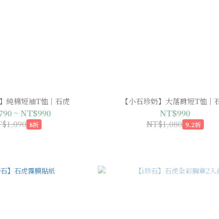
】純棉短袖T恤｜石虎
【小石珍奶】大落肩短T恤｜
90 ~ NT$990
NT$990
$1,090
NT$1,080
8折
9.2折