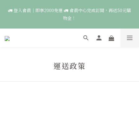
6
7
8
8
8
9
🚛 登入會員｜即享2000免運 🚛 會員中心完成訂閱，再送50元購
🚛 登入會員｜即享2000免運 🚛 會員中心完成訂閱，再送50元購
5
9
6
7
7
7
9
8
9
物金！
物金！
4
8
5
6
6
6
8
7
9
8
9
3
7
4
5
5
5
7
6
8
7
8
9
9
9
2
6
3
4
4
4
6
5
🍃森羅萬象｜單件優惠1650🌟一件就送圖鑑貼紙，兩件免運，再折
7
6
7
8
8
8
9
1
5
2
3
3
3
5
4
100🍃
6
5
6
7
7
7
9
8
0
4
:
1
2
:
2
2
:
4
3
5
4
5
6
6
6
8
7
點此前往
日
時
分
秒
3
0
1
1
1
3
2
4
3
4
5
5
5
7
6
2
0
0
0
2
1
3
2
3
4
4
4
6
5
🦉國際貓頭鷹日｜指定服飾一件送貼紙，兩件享免運，三件送大顆
運送政策
1
1
0
2
1
2
3
3
3
5
4
胸章🦉
0
0
1
0
:
1
2
:
2
2
:
4
3
點此前往
日
時
分
秒
0
0
1
1
1
3
2
0
0
0
2
1
🚛 登入會員｜即享2000免運 🚛 會員中心完成訂閱，再送50元購
1
0
0
物金！