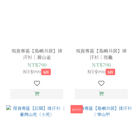
(1)
石
虎
(1)
台
灣
現貨專區【島嶼共居】排
現貨專區【島嶼共居】排
黑
汗衫｜黃山雀
汗衫｜斑龜
熊
NT$790
NT$790
(2)
NT$990
NT$990
8折
8折
穿
山
甲
(3)
HOT!!