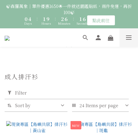
8
2
6
3
4
8
3
🍃森羅萬象｜單件優惠1650🌟一件就送圖鑑貼紙，兩件免運，再折
7
6
7
8
7
7
🚛 登入會員｜即享2000免運 🚛 會員中心完成訂閱，再送50元購
1
5
2
3
7
2
100🍃
6
5
6
7
6
6
物金！
0
4
:
1
9
:
2
6
:
1
5
4
5
6
5
5
點此前往
9
Days
Hours
Minutes
Seconds
3
0
8
1
5
0
4
3
4
5
9
4
4
8
2
7
0
4
3
2
3
4
8
3
3
🦉國際貓頭鷹日｜指定服飾一件送貼紙，兩件享免運，三件送大顆
7
1
6
3
2
1
2
3
7
2
2
胸章🦉
6
0
5
2
1
0
:
1
9
:
2
6
:
1
1
點此前往
5
Days
Hours
4
Minutes
1
Seconds
0
0
8
1
5
0
0
4
3
0
7
0
4
3
2
🚛 登入會員｜即享2000免運 🚛 會員中心完成訂閱，再送50元購
6
3
2
1
5
2
物金！
成人排汗衫
1
0
4
1
Apply
0
Filter
3
0
Filter
(0/20)
2
1
Sort by
24 Items per page
0
物
種
NEW
鵂
鶹