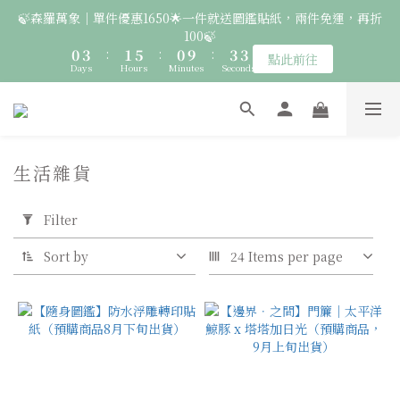
5
9
2
5
3
7
2
5
🍃森羅萬象｜單件優惠1650🌟一件就送圖鑑貼紙，兩件免運，再折
6
7
6
9
4
8
🚛 登入會員｜即享2000免運 🚛 會員中心完成訂閱，再送50元購
1
4
2
6
1
4
100🍃
5
6
5
8
3
7
物金！
0
3
:
1
5
:
0
9
:
3
4
5
9
4
7
點此前往
2
6
Days
Hours
Minutes
Seconds
2
0
4
8
2
3
4
8
3
6
1
5
1
3
7
1
2
3
7
2
5
🦉國際貓頭鷹日｜指定服飾一件送貼紙，兩件享免運，三件送大顆
0
4
0
2
6
0
1
2
6
1
4
胸章🦉
3
1
5
0
9
:
1
5
:
0
9
:
3
點此前往
2
Days
Hours
0
Minutes
4
Seconds
8
0
4
8
2
1
生活雜貨
3
7
3
7
1
0
Apply
2
🚛 登入會員｜即享2000免運 🚛 會員中心完成訂閱，再送50元購
6
2
6
0
Filter
1
5
1
5
物金！
Filter
(0/20)
0
4
0
4
3
3
Sort by
24 Items per page
物
2
2
種
1
1
0
0
石
虎
(2)