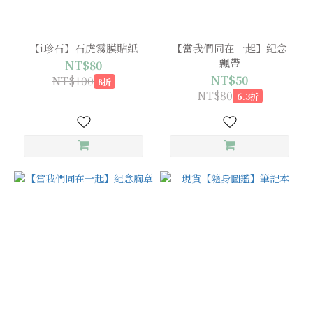
【i珍石】石虎霧膜貼紙
【當我們同在一起】紀念
飄帶
NT$80
NT$50
NT$100
8折
NT$80
6.3折