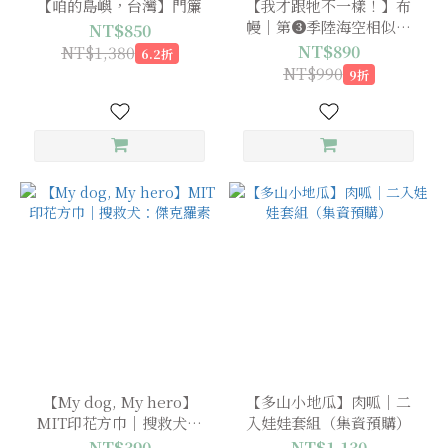
【咱的島嶼，台灣】門簾
【我才跟牠不一樣！】布
幔｜第❸季陸海空相似動
NT$850
物（訂製商品，下單後2-4
NT$890
NT$1,380
6.2折
週）
NT$990
9折
【My dog, My hero】
【多山小地瓜】肉呱｜二
MIT印花方巾｜搜救犬：
入娃娃套組（集資預購）
傑克羅素
NT$390
NT$1,130