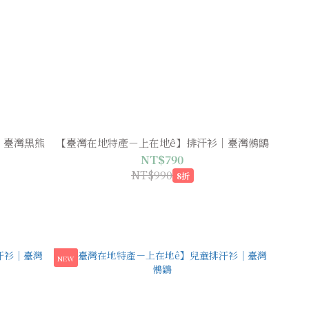
｜臺灣黑熊
【臺灣在地特產－上在地ê】排汗衫｜臺灣鵂鶹
NT$790
NT$990
8折
NEW