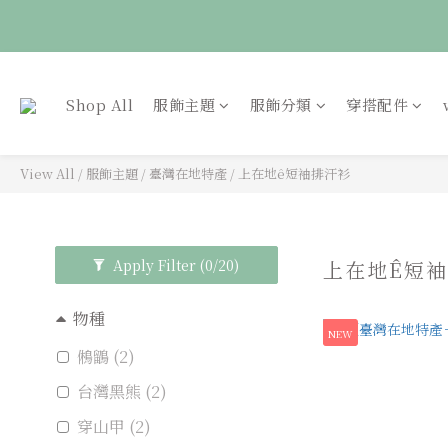
🍃森羅萬象｜單件優惠1
🦉國際貓頭鷹日｜指定
Shop All
服飾主題
服飾分類
穿搭配件
View All
/
服飾主題
/
臺灣在地特產
/
上在地ê短袖排汗衫
Apply Filter
(0/20)
上在地Ê短
物種
NEW
鵂鶹 (2)
台灣黑熊 (2)
穿山甲 (2)