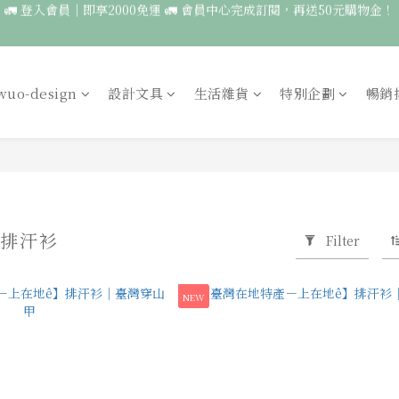
5
4
4
4
4
8
1
5
1
1
1
5
4
3
3
3
3
7
🚛 登入會員｜即享2000免運 🚛 會員中心完成訂閱，再送50元購物金！
0
4
:
0
0
:
0
4
650🌟一件就送圖鑑貼紙，兩件免運，再折100🍃
3
2
2
2
2
6
Days
Hours
Minute
3
3
2
1
1
1
1
5
2
2
1
0
:
0
0
:
0
4
服飾一件送貼紙，兩件享免運，三件送大顆胸章🦉
wuo-design
設計文具
生活雜貨
特別企劃
暢銷
1
1
Days
Hours
Minute
0
3
0
0
2
🚛 登入會員｜即享2000免運 🚛 會員中心完成訂閱，再送50元購物金！
1
0
袖排汗衫
Filter
NEW