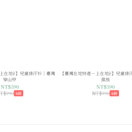
上在地ê】兒童排汗衫｜臺灣
【臺灣在地特產－上在地ê】兒童排
穿山甲
黑熊
NT$590
NT$590
T$990
NT$990
6折
6折