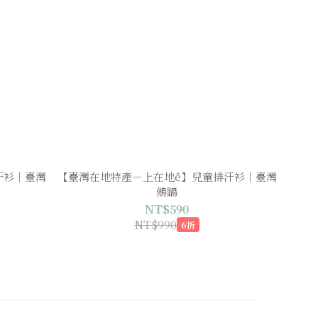
汗衫｜臺灣
【臺灣在地特產－上在地ê】兒童排汗衫｜臺灣
鵂鶹
NT$590
NT$990
6折