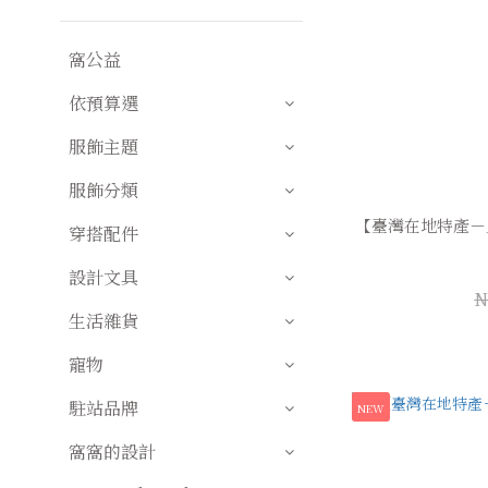
窩公益
依預算選
服飾主題
服飾分類
【臺灣在地特產－
穿搭配件
設計文具
N
生活雜貨
寵物
駐站品牌
NEW
窩窩的設計