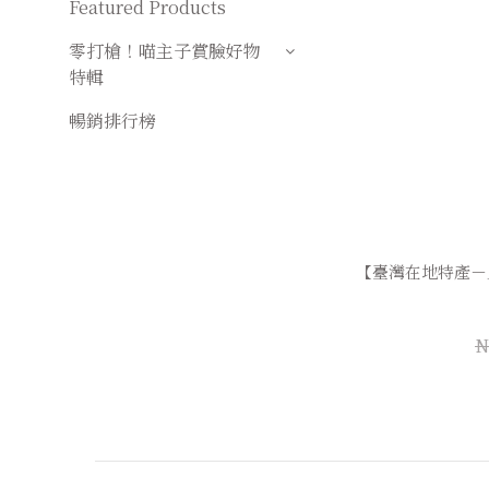
Featured Products
零打槍！喵主子賞臉好物
特輯
暢銷排行榜
【臺灣在地特產－
N