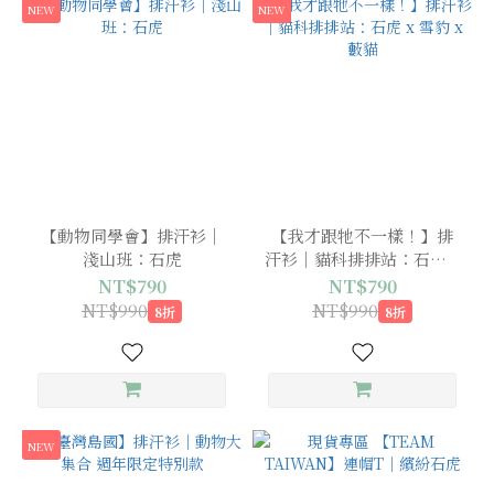
NEW
NEW
【動物同學會】排汗衫｜
【我才跟牠不一樣！】排
淺山班：石虎
汗衫｜貓科排排站：石虎 x
雪豹 x 藪貓
NT$790
NT$790
NT$990
NT$990
8折
8折
NEW