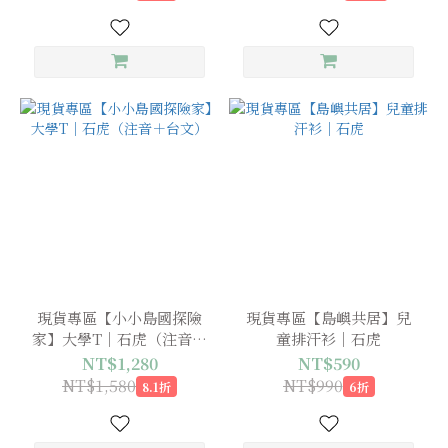
現貨專區【小小島國探險
現貨專區【島嶼共居】兒
家】大學T｜石虎（注音＋
童排汗衫｜石虎
台文）
NT$1,280
NT$590
NT$1,580
NT$990
8.1折
6折