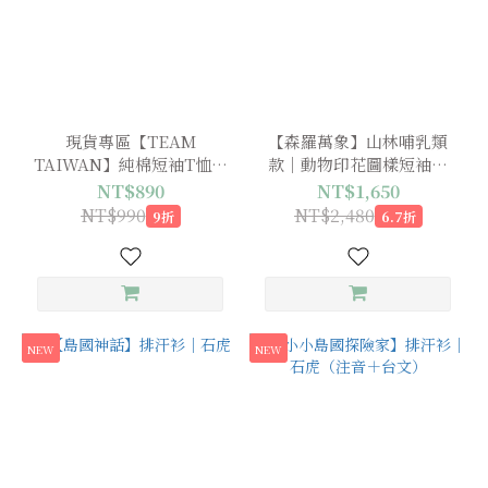
石
虎
(34)
台
灣
現貨專區【TEAM
【森羅萬象】山林哺乳類
黑
TAIWAN】純棉短袖T恤｜
款｜動物印花圖樣短袖襯
熊
熱血石虎
衫（預購中，9月下旬出
NT$890
NT$1,650
(2)
貨）
NT$990
NT$2,480
9折
6.7折
NEW
NEW