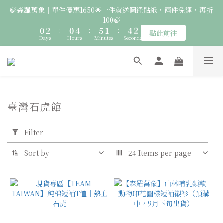
2
4
2
6
7
3
6
3
🍃森羅萬象｜單件優惠1650🌟一件就送圖鑑貼紙，兩件免運，再折
6
6
7
7
🚛 登入會員｜即享2000免運 🚛 會員中心完成訂閱，再送50元購
1
3
1
5
6
2
5
2
100🍃
5
5
9
6
9
6
物金！
0
2
:
0
4
:
5
1
:
4
1
4
4
8
9
5
8
5
點此前往
Days
Hours
Minutes
Seconds
1
3
4
0
3
0
3
3
7
8
4
7
4
0
2
3
2
2
2
6
7
3
6
3
🦉國際貓頭鷹日｜指定服飾一件送貼紙，兩件享免運，三件送大顆
1
2
1
1
9
1
5
6
2
5
2
胸章🦉
0
1
0
0
8
:
0
4
:
5
1
:
4
1
點此前往
Days
Hours
Minutes
0
Seconds
7
3
4
0
3
0
6
2
3
2
臺灣石虎館
🚛 登入會員｜即享2000免運 🚛 會員中心完成訂閱，再送50元購
5
1
2
1
Apply
4
0
1
0
物金！
Filter
3
0
Filter
(0/20)
2
1
Sort by
24 Items per page
物
0
種
鵂
鶹
(1)