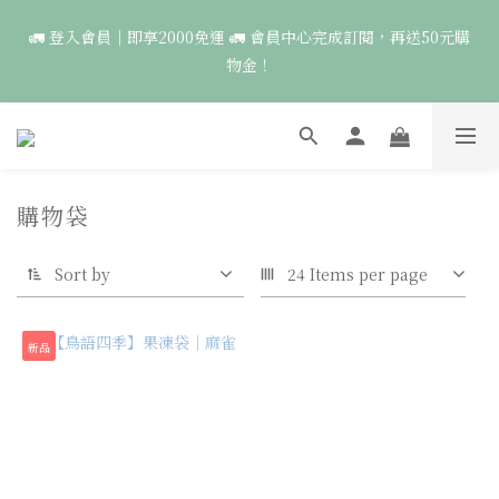
6
7
7
9
9
🚛 登入會員｜即享2000免運 🚛 會員中心完成訂閱，再送50元購
🚛 登入會員｜即享2000免運 🚛 會員中心完成訂閱，再送50元購
5
9
6
6
9
8
8
9
物金！
物金！
4
8
5
5
8
7
7
9
8
9
9
3
7
4
4
7
6
6
8
7
8
8
2
6
3
3
6
5
5
🍃森羅萬象｜單件優惠1650🌟一件就送圖鑑貼紙，兩件免運，再折
7
6
7
7
9
9
1
5
2
9
2
5
4
4
100🍃
6
5
6
6
9
8
8
0
4
:
1
8
:
1
4
:
3
3
5
4
5
5
8
7
7
點此前往
Days
Hours
Minutes
Seconds
3
0
7
0
3
2
2
4
3
4
4
7
6
6
購物袋
2
6
2
1
1
3
2
3
3
6
5
5
🦉國際貓頭鷹日｜指定服飾一件送貼紙，兩件享免運，三件送大顆
1
5
1
0
0
2
1
2
9
2
5
4
4
胸章🦉
0
4
0
1
0
:
1
8
:
1
4
:
3
3
點此前往
Sort by
24 Items per page
Days
Hours
3
Minutes
Seconds
0
0
7
0
3
2
2
2
6
2
1
1
1
🚛 登入會員｜即享2000免運 🚛 會員中心完成訂閱，再送50元購
5
1
0
0
新品
0
4
0
物金！
3
2
1
0