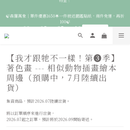
3
5
3
8
5
4
3
7
7
9
8
7
2
4
2
7
4
9
3
2
🚛 登入會員｜即享2000免運 🚛 會員中心完成訂閱，再送50元購
🍃森羅萬象｜單件優惠1650🌟一件就送圖鑑貼紙，兩件免運，再折
6
6
8
7
6
1
3
1
6
3
8
2
1
100🍃
5
5
7
6
5
物金！
0
2
:
0
5
:
2
7
:
1
0
4
4
9
6
5
4
點此前往
日
時
分
秒
1
4
1
6
0
3
3
8
5
4
3
0
3
0
5
2
2
7
4
9
3
2
🦉國際貓頭鷹日｜指定服飾一件送貼紙，兩件享免運，三件送大顆
2
4
1
9
1
6
3
8
2
1
胸章🦉
1
3
0
8
:
0
5
:
2
7
:
1
0
點此前往
日
時
0
分
2
秒
7
4
1
6
0
【我才跟牠不一樣！第❸季】
1
6
3
0
5
著色畫 --- 相似動物插畫繪本
0
🚛 登入會員｜即享2000免運 🚛 會員中心完成訂閱，再送50元購
5
2
4
4
1
3
物金！
周邊（預購中，7月陸續出
3
0
2
貨）
2
1
1
0
0
集資商品，預計2026.07陸續出貨。
將以訂單順序來進行出貨，
2026.07起之訂單，預計將於2026.09開始寄送。