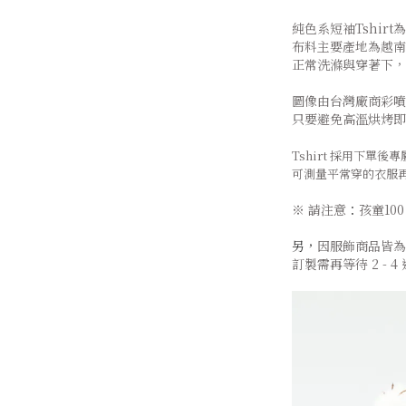
純色系短袖Tshi
布料主要產地為越南
正常洗滌與穿著下，
圖像由台灣廠商彩噴
只要避免高溫烘烤即
Tshirt 採用下
可測量平常穿的衣服
※ 請注意
：
孩童100 
另，
因服飾商品皆為
訂製需再等待 2 - 