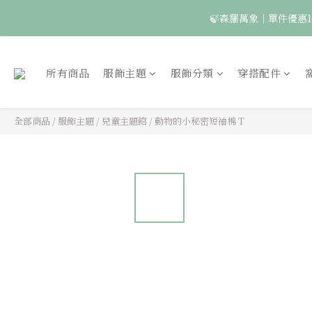
🍃森羅萬象｜單件優惠1
🦉國際貓頭鷹日｜指定
所有商品
服飾主題
服飾分類
穿搭配件
全部商品
/
服飾主題
/
兒童主題館
/
動物的小秘密短袖棉 T