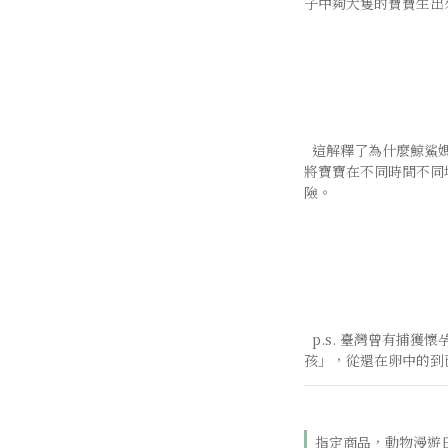
子中夠大隻的寶寶生出
  這解釋了為什麼鯨鯊媽媽有辦法「一次」懷這麼多寶寶；同時，
將寶寶在不同時間不同
險。
  p.s. 臺灣曾有捕獲懷孕鯨鯊的紀錄，在其腹中發現了304個「小
孩」，從還在卵中的到
指定商品，動物漫遊