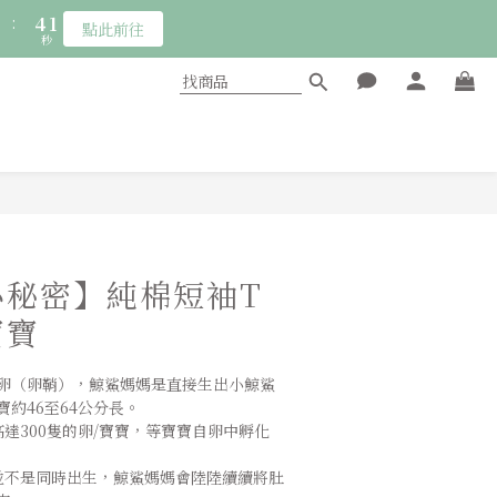
7
3
:
4
0
點此前往
6
2
秒
3
5
1
2
:
4
0
點此前往
1
秒
3
0
2
1
0
立即購買
小秘密】純棉短袖T
寶寶
卵（卵鞘），鯨鯊媽媽是直接生出小鯨鯊
約46至64公分長。