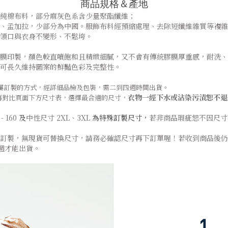
商品規格＆產地
rt為純棉布料，部分麻灰色系含少量聚酯纖維；
、孟加拉，少部分為中國。服飾布料經預縮處理、去除短纖維雜質等複雜
領口與衣身不變形、不鬆垮。
膜印製，顏色較直噴飽和且精緻細膩，又不會有傳統膠膜厚重感，耐洗、
可長久維持圖案的鮮豔色彩及完整性。
單後專屬訂製的方式，經詳細品檢及包裝，需二到四週時間出貨。
衣物一經下水
或沾染污漬
恕不退
再對比頁面下方尺寸表，選擇最
合
適的尺寸，
- 160
及
中性尺寸 2XL、3XL
為特殊訂製尺寸，
若非商品瑕疵恕不因尺寸
訂製，無現貨可替換尺寸，請務必確認尺寸再下訂單喔！若收到商品後仍
4 週才能出貨。