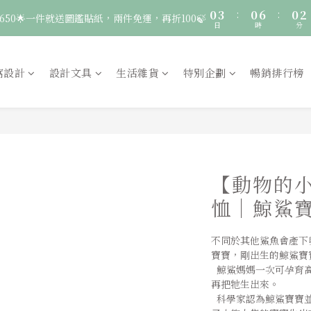
3
3
9
3
5
0
3
:
0
6
:
0
2
🚛 登入會員｜即享2000免運 🚛 會員中心完成訂閱，再送50元購物金！
650🌟一件就送圖鑑貼紙，兩件免運，再折100🍃
2
2
8
2
4
日
時
分
2
5
1
1
1
7
1
3
1
4
0
0
9
:
0
6
:
0
2
服飾一件送貼紙，兩件享免運，三件送大顆胸章🦉
0
3
日
時
分
8
5
1
窩設計
設計文具
生活雜貨
特別企劃
暢銷排行榜
2
7
4
0
🚛 登入會員｜即享2000免運 🚛 會員中心完成訂閱，再送50元購物金！
1
6
3
0
5
2
4
1
3
0
2
1
【動物的
0
恤｜鯨鯊
不同於其他鯊魚會產下
寶寶，剛出生的鯨鯊寶寶
  鯨鯊媽媽一次可孕育高達300隻的卵/寶寶，等寶寶自卵中孵化
再把牠生出來。
  科學家認為鯨鯊寶寶並不是同時出生，鯨鯊媽媽會陸陸續續將肚