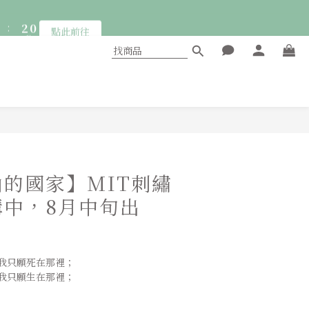
5
3
:
2
0
點此前往
4
2
秒
1
3
1
0
:
2
0
點此前往
秒
1
0
立即購買
的國家】MIT刺繡
購中，8月中旬出
我只願死在那裡；
我只願生在那裡；