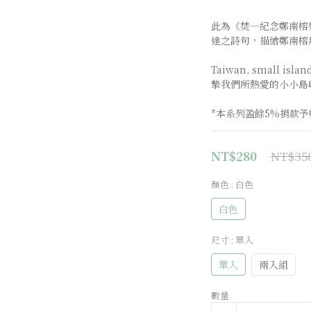
此為《焚—紀念鄭南榕
達之詩句，描繪鄭南榕
Taiwan, small island
摯我們所熱愛的小小島
*本系列盈餘5%捐款予
NT$35
NT$280
顏色
: 白色
白色
尺寸
: 單入
單入
兩入組
數量