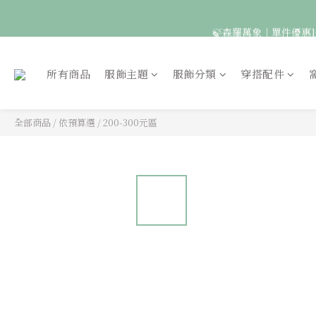
🍃森羅萬象｜單件優惠1
🦉國際貓頭鷹日｜指定
所有商品
服飾主題
服飾分類
穿搭配件
全部商品
/
依預算選
/
200-300元區