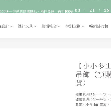
3
5
4
5
0
3
:
2
1
:
2
8
🚛 登入會員｜即享2000免運 🚛 會員中心完成訂閱，再送50元購物金！
650🌟一件就送圖鑑貼紙，兩件免運，再折100🍃
2
4
3
4
日
時
分
2
1
0
1
7
1
3
2
3
9
1
0
0
6
0
9
:
2
1
:
2
8
服飾一件送貼紙，兩件享免運，三件送大顆胸章🦉
0
5
日
時
分
8
1
0
1
7
窩設計
設計文具
生活雜貨
特別企劃
暢銷排行榜
4
7
0
0
6
🚛 登入會員｜即享2000免運 🚛 會員中心完成訂閱，再送50元購物金！
3
6
5
2
5
4
1
4
3
0
3
2
2
1
1
0
【小小多山
0
吊飾（預
貨）
如果我必須死一千次，
如果我必須生一千次，
我那小小多山的國家。