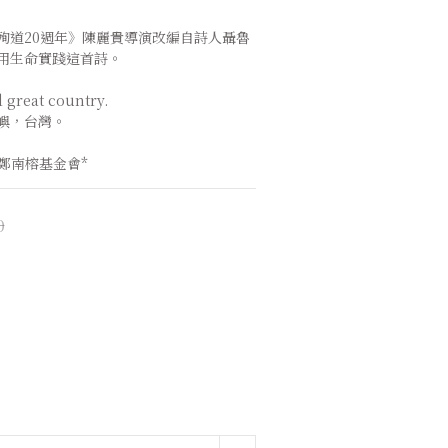
殉道20週年》陳麗貴導演改編自詩人聶魯
用生命實踐這首詩。
 great country.
嶼，台灣。
鄭南榕基金會*
0