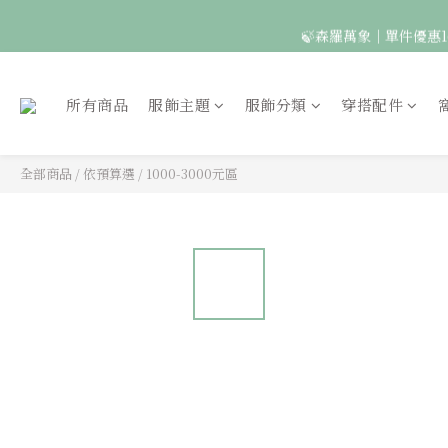
🍃森羅萬象｜單件優惠1
🦉國際貓頭鷹日｜指定
所有商品
服飾主題
服飾分類
穿搭配件
全部商品
/
依預算選
/
1000-3000元區