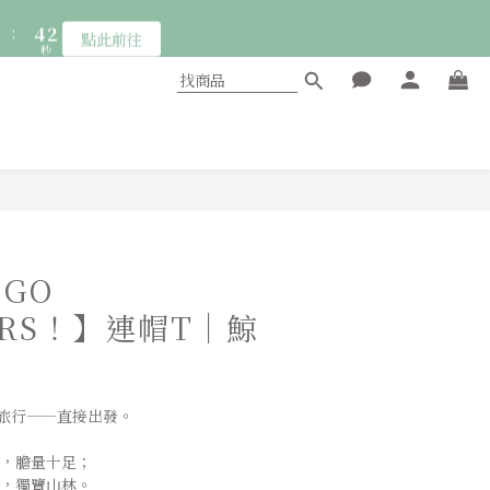
7
1
3
:
4
點此前往
6
0
秒
2
3
5
1
2
:
4
點此前往
0
1
秒
3
0
2
1
0
立即購買
 GO
ORS！】連帽T｜鯨
旅行——直接出發。
你，膽量十足；
方，獨覽山林。