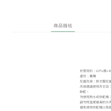
商品描述
材質用料：60%棉+
產地：臺灣
反面洗滌：將衣服反
洗滌建議使用洗衣袋
晾乾。
勿使用熱水或烘乾機
請勿用溫度過高的水
避免使用烘乾機以免