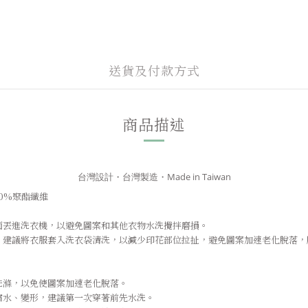
送貨及付款方式
商品描述
台灣設計・台灣製造・Made in Taiwan
40%聚酯纖維
面丟進洗衣機，以避免圖案和其他衣物水洗攪拌磨損。
：建議將衣服套入洗衣袋清洗，以減少印花部位拉扯，避免圖案加速老化脫落，
：
洗滌，以免使圖案加速老化脫落。
縮水、變形，建議第一次穿著前先水洗。