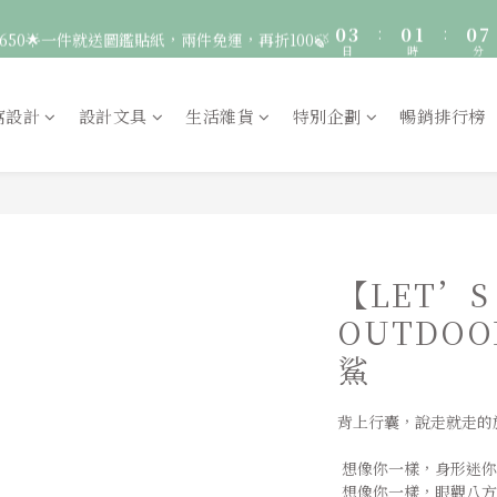
3
3
4
3
0
3
:
0
1
:
0
7
🚛 登入會員｜即享2000免運 🚛 會員中心完成訂閱，再送50元購物金！
650🌟一件就送圖鑑貼紙，兩件免運，再折100🍃
2
2
3
2
9
日
時
分
2
0
6
1
1
2
1
8
1
5
0
9
:
0
1
:
0
7
服飾一件送貼紙，兩件享免運，三件送大顆胸章🦉
0
4
日
時
分
8
0
6
窩設計
設計文具
生活雜貨
特別企劃
暢銷排行榜
3
7
5
🚛 登入會員｜即享2000免運 🚛 會員中心完成訂閱，再送50元購物金！
2
6
4
1
5
3
0
4
2
3
1
2
0
1
【LET’S
0
OUTDO
鯊
背上行囊，說走就走的
 想像你一樣，身形迷
 想像你一樣，眼觀八