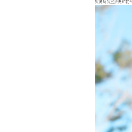
熨燙時勿直接燙印花