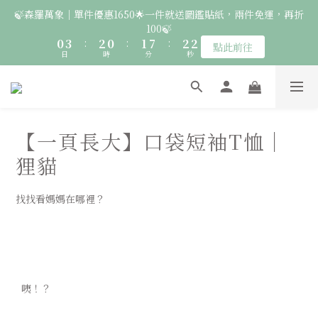
2
5
4
2
3
9
4
4
🍃森羅萬象｜單件優惠1650🌟一件就送圖鑑貼紙，兩件免運，再折
6
8
6
7
8
8
🚛 登入會員｜即享2000免運 🚛 會員中心完成訂閱，再送50元購
1
4
3
1
2
8
3
3
100🍃
5
7
5
6
7
7
物金！
0
3
:
2
0
:
1
7
:
2
2
4
6
4
5
6
6
點此前往
日
時
分
秒
2
1
0
6
1
1
3
5
3
4
5
5
1
0
5
0
0
2
4
2
3
9
4
4
🦉國際貓頭鷹日｜指定服飾一件送貼紙，兩件享免運，三件送大顆
0
4
1
3
1
2
8
3
3
胸章🦉
3
0
9
:
2
0
:
1
7
:
2
2
點此前往
日
時
分
2
秒
8
1
0
6
1
1
【一頁長大】口袋短袖T恤｜
1
7
0
5
0
0
0
🚛 登入會員｜即享2000免運 🚛 會員中心完成訂閱，再送50元購
6
4
狸貓
5
3
物金！
4
2
找找看媽媽在哪裡？
3
1
2
0
1
0
  咦！？