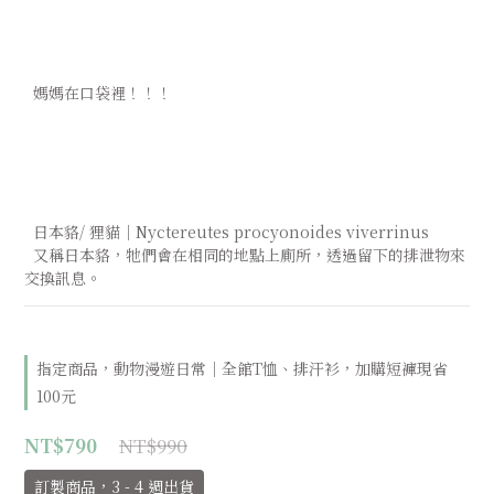
  媽媽在口袋裡！！！
  日本貉/ 狸貓｜Nyctereutes procyonoides viverrinus
  又稱日本貉，牠們會在相同的地點上廁所，透過留下的排泄物來
交換訊息。
指定商品，動物漫遊日常｜全館T恤、排汗衫，加購短褲現省
100元
NT$990
NT$790
訂製商品，3 - 4 週出貨