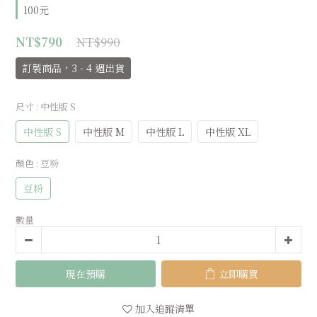
100元
NT$990
NT$790
訂製商品，3 - 4 週出貨
尺寸
: 中性版 S
中性版 S
中性版 M
中性版 L
中性版 XL
顏色
: 豆粉
豆粉
數量
現在預購
立即購買
加入追蹤清單