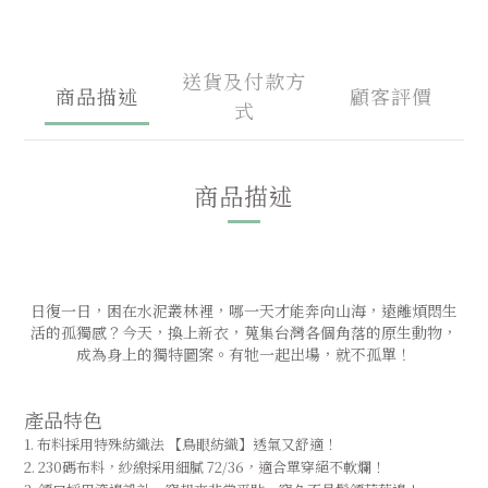
送貨及付款方
商品描述
顧客評價
式
商品描述
日復一日，困在水泥叢林裡，哪一天才能奔向山海，遠離煩悶生
活的孤獨感？今天，換上新衣，蒐集台灣各個角落的原生動物，
成為身上的獨特圖案。有牠一起出場，就不孤單！
產品特色
1. 布料採用特殊紡織法 【鳥眼紡織】透氣又舒適！
2. 230碼布料，紗線採用細膩 72/36，適合單穿絕不軟爛！ 