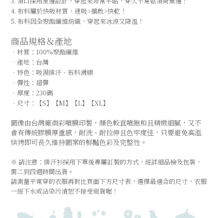
3. 領口採用滾邊設計，穿起來非常平貼，穿久不易鬆領荷葉邊！
4. 布料屬於快吸材質，速吸>擴散>快乾！ 
5. 布料因全聚酯纖維紡織，穿起來冰涼又降溫！ 
商品規格＆產地
．材質：100%聚酯纖維 
．
產地：台灣 
．
特色：吸濕排汗、布料滑順
．
彈性：超彈
．
厚度：230碼
．
尺寸：【S】【M】【L】【XL】
圖像由台灣廠商彩噴膜印製，顏色較直噴飽和且精緻細膩，又不
會有傳統膠膜厚重感，耐洗、耐拉伸且色牢度佳，只要避免高溫
烘烤即可長久維持圖案的鮮豔色彩及完整性。
※ 請注意：排汗衫採用下單後專屬訂製的方式，經詳細品檢及包裝，
需二到四週時間出貨。
請測量平常穿的衣服再對比頁面下方尺寸表，選擇最適合的尺寸，衣服
一經下水或沾染污漬恕不接受退貨喔！