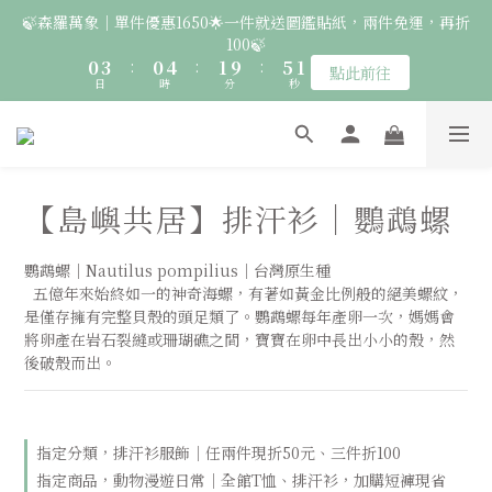
2
5
2
6
3
7
2
🍃森羅萬象｜單件優惠1650🌟一件就送圖鑑貼紙，兩件免運，再折
6
6
7
6
🚛 登入會員｜即享2000免運 🚛 會員中心完成訂閱，再送50元購
1
4
1
5
2
6
1
100🍃
5
5
9
6
5
物金！
0
3
:
0
4
:
1
9
:
5
0
4
4
8
5
9
4
點此前往
日
時
分
秒
2
3
0
8
4
3
3
7
4
8
3
1
2
7
3
2
2
6
3
7
2
🦉國際貓頭鷹日｜指定服飾一件送貼紙，兩件享免運，三件送大顆
0
1
6
2
1
1
5
2
6
1
胸章🦉
0
5
1
0
9
:
0
4
:
1
9
:
5
0
點此前往
日
時
分
4
0
秒
8
3
0
8
4
【島嶼共居】排汗衫｜鸚鵡螺
3
7
2
7
3
2
🚛 登入會員｜即享2000免運 🚛 會員中心完成訂閱，再送50元購
6
1
6
2
1
5
0
5
1
物金！
鸚鵡螺｜Nautilus pompilius｜台灣原生種
0
4
4
0
  五億年來始終如一的神奇海螺，有著如黃金比例般的絕美螺紋，
3
3
是僅存擁有完整貝殼的頭足類了。鸚鵡螺每年產卵一次，媽媽會
2
2
將卵產在岩石裂縫或珊瑚礁之間，寶寶在卵中長出小小的殼，然
1
1
後破殼而出。
0
0
指定分類，排汗衫服飾｜任兩件現折50元、三件折100
指定商品，動物漫遊日常｜全館T恤、排汗衫，加購短褲現省