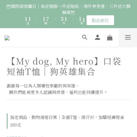
3
5
3
3
3
3
9
7
3
3
3
🦉國際貓頭鷹日｜指定服飾一件送貼紙，兩件享免運，三件送大顆
🚛 登入會員｜即享2000免運 🚛 會員中心完成訂閱，再送50元購
2
4
2
2
2
2
8
6
2
2
2
胸章🦉
1
3
1
物金！
1
1
:
1
7
:
5
1
:
1
1
點此前往
日
0
時
2
0
分
秒
0
0
0
6
4
0
0
0
1
5
3
0
🚛 登入會員｜即享2000免運 🚛 會員中心完成訂閱，再送50元購
4
2
3
1
物金！
2
0
【My dog, My hero】口袋
1
0
短袖T恤｜狗英雄集合
謝謝每一位為人類犧牲奉獻的狗英雄， 
  願你們能被更多人認識與疼惜，福利也能持續提升。
指定商品，動物漫遊日常｜全館T恤、排汗衫，加購短褲現省
100元