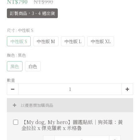
NT$990
NT$790
訂製商品，3 - 4 週出貨
尺寸
: 中性版 S
中性版 S
中性版 M
中性版 L
中性版 XL
顏色
: 黑色
黑色
白色
數量
以優惠價加購商品
【My dog, My hero】圖鑑貼紙｜狗英雄：黃
金拉拉 x 傑克羅素 x 米格魯