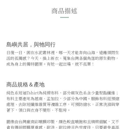
商品描述
島嶼共居，與牠同行
日復一日，困在水泥叢林裡，哪一天才能奔向山海，遠離煩悶生
活的孤獨感？今天，換上新衣，蒐集台灣各個角落的原生動物，
成為身上的獨特圖案。有牠一起出場，就不孤單！
商品規格＆產地
純色系短袖Tshirt為純棉布料，部分麻灰色系含少量聚酯纖維；
布料主要產地為越南、孟加拉，少部分為中國。服飾布料經預縮
處理、去除短纖維雜質等複雜工序，可預防縮水，正常洗滌與穿
著下，領口與衣身不變形、不鬆垮。
圖像由台灣廠商彩噴膜印製，顏色較直噴飽和且精緻細膩，又不
會有傳統膠膜厚重感，耐洗、耐拉伸且色牢度佳，只要避免高溫