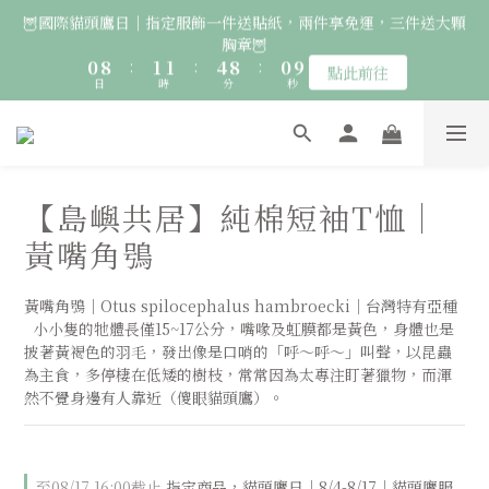
7
0
2
6
2
3
3
6
2
🦉國際貓頭鷹日｜指定服飾一件送貼紙，兩件享免運，三件送大顆
6
🚛 登入會員｜即享2000免運 🚛 會員中心完成訂閱，再送50元購
1
5
1
9
2
2
5
9
1
胸章🦉
5
9
0
4
物金！
0
8
:
1
1
:
4
8
:
0
點此前往
4
8
日
時
分
3
秒
7
0
0
3
7
3
7
2
6
2
6
2
6
1
🚛 登入會員｜即享2000免運 🚛 會員中心完成訂閱，再送50元購
5
1
5
1
5
0
4
0
4
物金！
0
4
3
3
3
【島嶼共居】純棉短袖T恤｜
2
2
2
1
1
黃嘴角鴞
1
0
0
0
黃嘴角鴞｜Otus spilocephalus hambroecki｜台灣特有亞種
  小小隻的牠體長僅15~17公分，嘴喙及虹膜都是黃色，身體也是
披著黃褐色的羽毛，發出像是口哨的「呼～呼～」叫聲，以昆蟲
為主食，多停棲在低矮的樹枝，常常因為太專注盯著獵物，而渾
然不覺身邊有人靠近（傻眼貓頭鷹）。
至
08/17 16:00
截止
指定商品，貓頭鷹日｜8/4-8/17｜貓頭鷹服