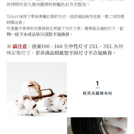
烘烤即可長久維持圖案的鮮豔色彩及完整性。
Tshirt 採用下單後專屬訂製的方式，經詳細品檢及包裝，需二到四週
時間出貨。
衣
可測量平常穿的衣服再對比頁面下方尺寸表，選擇最
合
適的尺寸，
物一經下水
或沾染污漬
恕不退換貨
。
※ 請注意
：
孩童100 - 160
及
中性尺寸 2XL、3XL
為特
殊訂製尺寸，
若非商品瑕疵恕不因尺寸不合退換貨
。