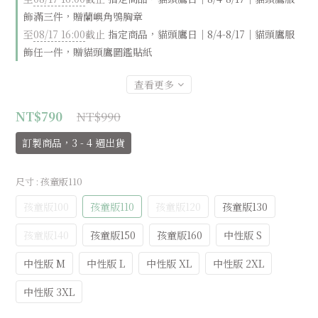
飾滿三件，贈蘭嶼角鴞胸章
至
08/17 16:00
截止
指定商品，貓頭鷹日｜8/4-8/17｜貓頭鷹服
飾任一件，贈貓頭鷹圖鑑貼紙
查看更多
NT$990
NT$790
訂製商品，3 - 4 週出貨
尺寸
: 孩童版110
孩童版100
孩童版110
孩童版120
孩童版130
孩童版140
孩童版150
孩童版160
中性版 S
中性版 M
中性版 L
中性版 XL
中性版 2XL
中性版 3XL