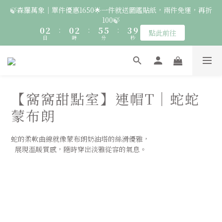
2
4
2
4
7
7
5
🍃森羅萬象｜單件優惠1650🌟一件就送圖鑑貼紙，兩件免運，再折
6
6
8
9
🚛 登入會員｜即享2000免運 🚛 會員中心完成訂閱，再送50元購
1
3
1
3
6
6
4
100🍃
5
5
7
8
物金！
0
2
:
0
2
:
5
5
:
3
9
4
4
6
9
9
7
點此前往
日
時
分
秒
1
1
4
4
2
8
3
3
5
8
8
6
0
0
3
3
1
7
2
2
4
7
7
5
🦉國際貓頭鷹日｜指定服飾一件送貼紙，兩件享免運，三件送大顆
2
2
0
6
1
9
1
3
6
6
4
胸章🦉
1
1
5
0
8
:
0
2
:
5
5
:
3
9
點此前往
日
時
0
分
0
秒
4
7
1
4
4
2
8
【窩窩甜點室】連帽T｜蛇蛇
3
6
0
3
3
1
7
2
🚛 登入會員｜即享2000免運 🚛 會員中心完成訂閱，再送50元購
5
2
2
0
6
蒙布朗
1
4
1
1
5
物金！
0
3
0
0
4
蛇的柔軟曲線就像蒙布朗奶油塔的絲滑優雅，
2
3
  展現溫暖質感，隨時穿出淡雅從容的氣息。
1
2
0
1
0