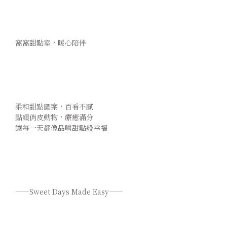
  窩窩甜點室，暖心陪伴 
  柔和甜點圖案，百看不膩 
  點綴俏皮動物，療癒滿分 
  讓每一天都像品嚐甜點般幸福
  ——Sweet Days Made Easy—— 