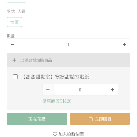
款式
: 大圖
大圖
數量
以優惠價加購商品
【窩窩甜點室】窩窩甜點室貼紙
優惠價 NT$120
現在預購
立即購買
加入追蹤清單