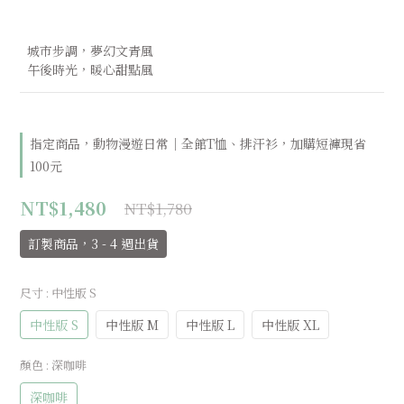
  城市步調，夢幻文青風 
  午後時光，暖心甜點風
指定商品，動物漫遊日常｜全館T恤、排汗衫，加購短褲現省
100元
NT$1,480
NT$1,780
訂製商品，3 - 4 週出貨
尺寸
: 中性版 S
中性版 S
中性版 M
中性版 L
中性版 XL
顏色
: 深咖啡
深咖啡