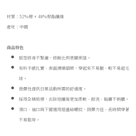
材質：52%棉 + 48%聚酯纖維
產地：中國
商品特色
版型修身不緊繃，修飾比例更顯俐落。
布料手感扎實、表面滑順細緻，穿起來不易皺、較不易起毛
球。
微彈性提供日常活動所需的舒適度。
採用全精梳棉，去除短纖後更加柔軟、耐洗、貼膚不刺癢。
領口、袖口與下擺選用超重磅螺紋，回彈力佳、長時間穿著
不易鬆垮。