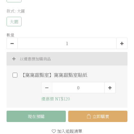
款式
: 大圖
大圖
數量
以優惠價加購商品
【窩窩甜點室】窩窩甜點室貼紙
優惠價 NT$120
現在預購
立即購買
加入追蹤清單