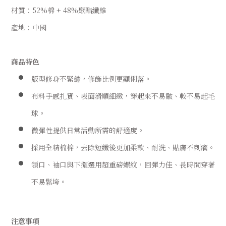
材質：52%棉 + 48%聚酯纖維
產地：中國
商品特色
版型修身不緊繃，修飾比例更顯俐落。
布料手感扎實、表面滑順細緻，穿起來不易皺、較不易起毛
球。
微彈性提供日常活動所需的舒適度。
採用全精梳棉，去除短纖後更加柔軟、耐洗、貼膚不刺癢。
領口、袖口與下擺選用超重磅螺紋，回彈力佳、長時間穿著
不易鬆垮。
注意事項