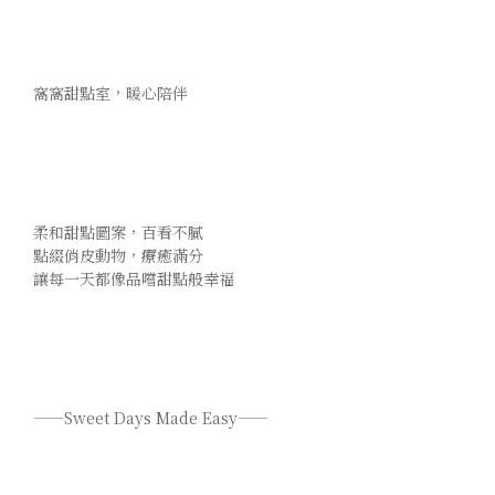
  窩窩甜點室，暖心陪伴 
  柔和甜點圖案，百看不膩 
  點綴俏皮動物，療癒滿分 
  讓每一天都像品嚐甜點般幸福
  ——Sweet Days Made Easy—— 