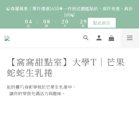
2
6
2
4
2
4
🍃森羅萬象｜單件優惠1650🌟一件就送圖鑑貼紙，兩件免運，再折
7
6
6
8
6
8
🚛 登入會員｜即享2000免運 🚛 會員中心完成訂閱，再送50元購
1
5
1
9
3
1
3
9
100🍃
6
5
5
7
5
7
物金！
0
4
:
0
8
:
2
0
:
2
8
5
4
4
6
4
6
點此前往
日
時
分
秒
3
7
1
1
7
4
3
3
5
3
5
2
6
0
0
6
3
2
2
4
2
4
🦉國際貓頭鷹日｜指定服飾一件送貼紙，兩件享免運，三件送大顆
1
5
5
2
1
1
9
3
1
3
9
胸章🦉
0
4
4
1
0
:
0
8
:
2
0
:
2
8
點此前往
日
時
3
分
秒
3
0
7
1
1
7
【窩窩甜點室】大學T｜芒果
2
2
6
0
0
6
1
1
🚛 登入會員｜即享2000免運 🚛 會員中心完成訂閱，再送50元購
5
5
蛇蛇生乳捲
0
0
4
4
物金！
3
3
蛇的靈巧身影穿梭於芒果生乳捲中，
2
2
  讓你的穿搭充滿活力與趣味。
1
1
0
0