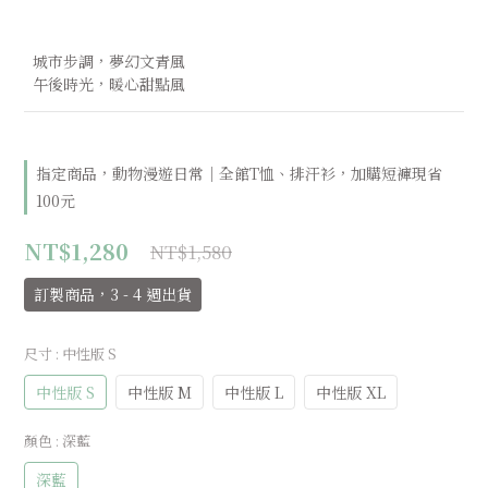
  城市步調，夢幻文青風 
  午後時光，暖心甜點風
指定商品，動物漫遊日常｜全館T恤、排汗衫，加購短褲現省
100元
NT$1,280
NT$1,580
訂製商品，3 - 4 週出貨
尺寸
: 中性版 S
中性版 S
中性版 M
中性版 L
中性版 XL
顏色
: 深藍
深藍