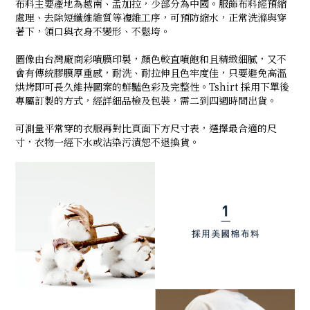
布料主要產地為越南、孟加拉，少部分為中國。服飾布料經預縮
處理、去除短纖維雜質等複雜工序，可預防縮水，正常洗滌與穿
著下，領口與衣身不變形、不鬆垮。
圖像由台灣廠商彩噴膜印製，顏色較直噴飽和且精緻細膩，又不
會有傳統膠膜厚重感，耐洗、耐拉伸且色牢度佳，只要避免高溫
烘烤即可長久維持圖案的鮮豔色彩及完整性。Tshirt 採用下單後
專屬訂製的方式，經詳細品檢及包裝，需二到四週時間出貨。
可測量平常穿的衣服再對比頁面下方尺寸表，選擇最合適的尺
寸，衣物一經下水或沾染污漬恕不退換貨。