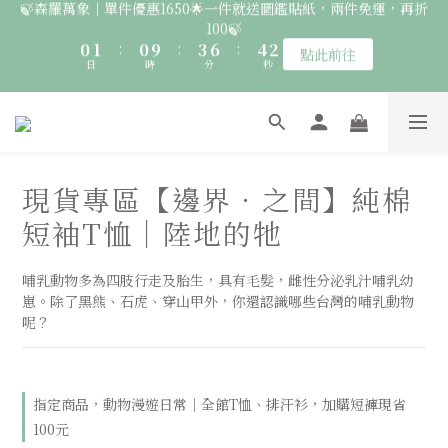
日
時
分
秒
0
8
2
5
3
1
3
3
6
9
7
5
🚛 登入會員｜即享2000免運 🚛 會員中心完成訂閱，再送50元購
7
1
4
2
0
2
9
2
5
8
6
4
🦉國際貓頭鷹日｜指定服飾一件送貼紙，兩件享免運，三件送大顆
物金！
6
0
3
1
1
8
1
4
7
5
3
胸章🦉
5
2
0
0
7
:
0
9
:
3
6
:
4
2
點此前往
日
時
4
分
1
秒
6
8
2
5
3
1
3
0
5
7
1
4
2
0
2
🚛 登入會員｜即享2000免運 🚛 會員中心完成訂閱，再送50元購
4
6
0
3
1
1
3
5
2
0
物金！
現貨專區【邊界．之間】純棉
0
2
4
1
1
3
0
短袖T恤｜陸地的牠
0
2
1
哺乳動物多為四肢行走及胎生，具有毛髮，雌性分泌乳汁哺乳幼
0
崽。除了黑熊、石虎、穿山甲外，你還認識哪些台灣的哺乳動物
呢？
指定商品，動物漫遊日常｜全館T恤、排汗衫，加購短褲現省
100元