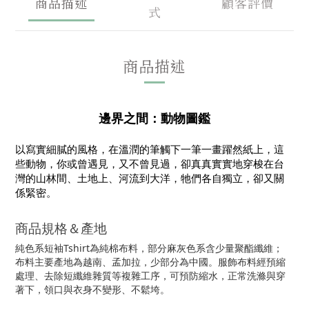
商品描述
顧客評價
式
商品描述
邊界之間：動物圖鑑
以寫實細膩的風格，在溫潤的筆觸下一筆一畫躍然紙上，這
些動物，你或曾遇見，又不曾見過，卻真真實實地穿梭在台
灣的山林間、土地上、河流到大洋，牠們各自獨立，卻又關
係緊密。
商品規格＆產地
純色系短袖Tshirt為純棉布料，部分麻灰色系含少量聚酯纖維；
布料主要產地為越南、孟加拉，少部分為中國。服飾布料經預縮
處理、去除短纖維雜質等複雜工序，可預防縮水，正常洗滌與穿
著下，領口與衣身不變形、不鬆垮。