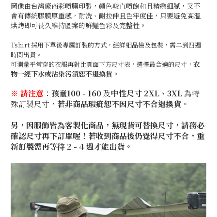
圖像由台灣廠商彩噴膜印製，顏色較直噴飽和且精緻細膩，又不
會有傳統膠膜厚重感，耐洗、耐拉伸且色牢度佳，只要避免高溫
烘烤即可長久維持圖案的鮮豔色彩及完整性。
Tshirt 採用下單後專屬訂製的方式，經詳細品檢及包裝，需二到四週
時間出貨。
衣
可測量平常穿的衣服再對比頁面下方尺寸表，選擇最
合
適的尺寸，
物一經下水
或沾染污漬
恕不退換貨
。
※ 請注意
：
孩童100 - 160
及
中性尺寸 2XL、3XL
為特
殊訂製尺寸，
若非商品瑕疵恕不因尺寸不合退換貨
。
另，因服飾皆為客製化商品，無現貨可替換尺寸，請務必
確認尺寸再下訂單喔！若收到商品後仍覺得尺寸不合，重
新訂製需再等待 2 - 4 週才能出貨。