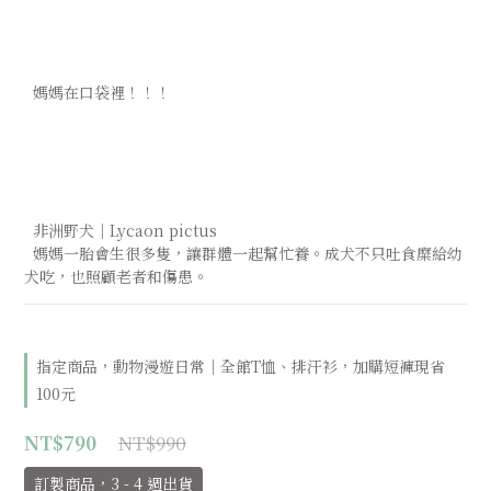
  媽媽在口袋裡！！！
  非洲野犬｜Lycaon pictus
  媽媽一胎會生很多隻，讓群體一起幫忙養。成犬不只吐食糜給幼
犬吃，也照顧老者和傷患。
指定商品，動物漫遊日常｜全館T恤、排汗衫，加購短褲現省
100元
NT$990
NT$790
訂製商品，3 - 4 週出貨