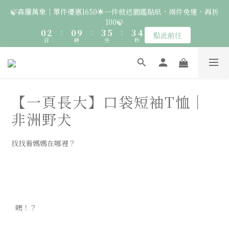
2
4
2
5
7
5
5
🍃森羅萬象｜單件優惠1650🌟一件就送圖鑑貼紙，兩件免運，再折
6
6
9
9
9
🚛 登入會員｜即享2000免運 🚛 會員中心完成訂閱，再送50元購
1
3
1
4
6
4
4
100🍃
5
5
8
8
8
物金！
0
2
:
0
9
:
3
5
:
3
3
4
4
7
9
7
7
點此前往
日
時
分
秒
1
8
2
4
2
2
3
3
6
8
6
6
0
7
1
3
1
1
2
2
5
7
5
5
🦉國際貓頭鷹日｜指定服飾一件送貼紙，兩件享免運，三件送大顆
6
0
2
0
0
1
9
1
4
6
4
4
胸章🦉
5
1
0
8
:
0
9
:
3
5
:
3
3
點此前往
日
時
4
分
0
秒
7
8
2
4
2
2
【一頁長大】口袋短袖T恤｜
3
6
7
1
3
1
1
2
🚛 登入會員｜即享2000免運 🚛 會員中心完成訂閱，再送50元購
5
6
0
2
0
0
非洲野犬
1
4
5
1
物金！
0
3
4
0
找找看媽媽在哪裡？
2
3
1
2
0
1
0
  咦！？