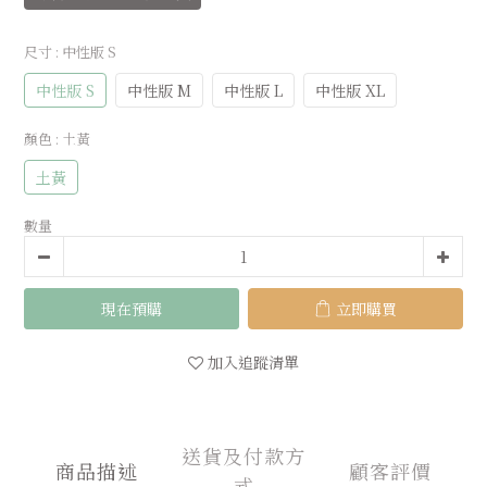
尺寸
: 中性版 S
中性版 S
中性版 M
中性版 L
中性版 XL
顏色
: 土黃
土黃
數量
現在預購
立即購買
加入追蹤清單
送貨及付款方
商品描述
顧客評價
式