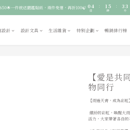
4
3
4
8
6
6
0
4
:
1
5
:
3
3
🚛 登入會員｜即享2000免運 🚛 會員中心完成訂閱，再送50元購物金！
650🌟一件就送圖鑑貼紙，兩件免運，再折100🍃
3
2
3
7
5
5
日
時
分
3
0
4
2
2
2
1
2
6
4
4
2
3
1
1
1
0
:
1
5
:
3
3
服飾一件送貼紙，兩件享免運，三件送大顆胸章🦉
1
2
0
0
日
時
分
0
0
4
2
2
窩設計
設計文具
生活雜貨
特別企劃
暢銷排行榜
0
1
3
1
1
🚛 登入會員｜即享2000免運 🚛 會員中心完成訂閱，再送50元購物金！
0
2
0
0
1
0
【愛是共
物同行
【雨過天青，成為彩虹
 繽紛的彩虹，喚醒大雨過後的迷濛天空，如同 LGBTQ＋的多元
活力，大家帶著各自的