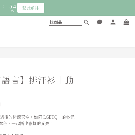
3
8
5
:
5
2
點此前往
7
4
秒
4
1
6
3
3
0
:
5
2
點此前往
2
秒
4
1
1
3
0
0
2
1
0
立即購買
同語言】排汗衫｜動
】
本色，一起譜出彩虹的光亮。