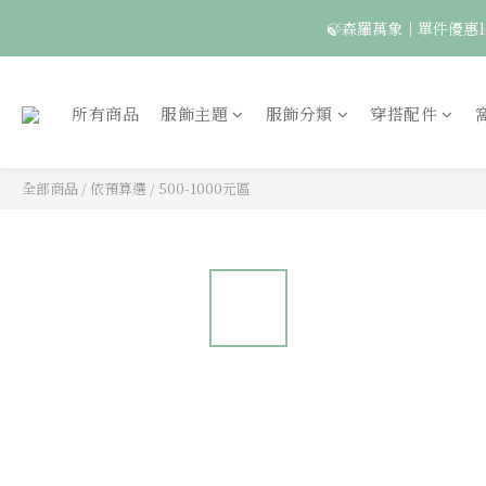
🍃森羅萬象｜單件優惠1
🦉國際貓頭鷹日｜指定
所有商品
服飾主題
服飾分類
穿搭配件
全部商品
/
依預算選
/
500-1000元區