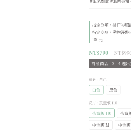
 #生來如此 #無所畏懼
指定分類，排汗衫服飾
指定商品，動物漫遊
100元
NT$99
NT$790
訂製商品，3 - 4 週出
顏色
: 白色
白色
黑色
尺寸
: 孩童版 110
孩童版 110
孩童版
中性版 M
中性版 