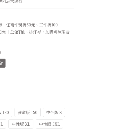
 #同志大遊行
｜任兩件現折50元、三件折100
日常｜全館T恤、排汗衫，加購短褲現省
0
貨
 130
孩童版 150
中性版 S
L
中性版 XL
中性版 3XL