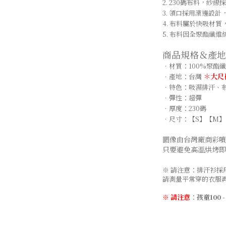
2. 230碼布料，紗線
3. 領口採用滾邊設
4. 布料屬於快吸材質
5. 布料因全聚酯纖
商品規格＆產地
．材質：100%聚酯
＊
大尺
．
產地：台灣
．
特色：吸濕排汗、
．
彈性：超彈
．
厚度：230碼
．
尺寸：【S】【M】
圖像由台灣廠商彩噴
只要避免高溫烘烤即
※ 請注意：排汗衫
請測量平常穿的衣服
※ 請注意
：
孩童100 -