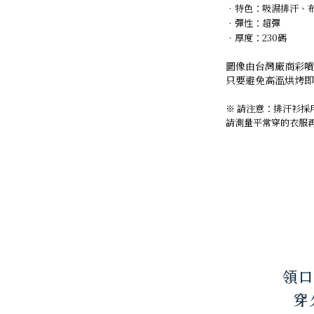
．
特色：吸濕排汗、
．
彈性：超彈
．
厚度：230碼
圖像由台灣廠商彩噴
只要避免高溫烘烤即
※ 請注意：排汗衫
請測量平常穿的衣服