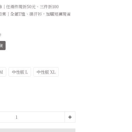
｜任兩件現折50元、三件折100
日常｜全館T恤、排汗衫，加購短褲現省
0
貨
M
中性版 L
中性版 XL