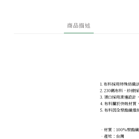
商品描述
1. 布料採用特殊紡
2. 230碼布料，紗線
3. 領口採用滾邊設
4. 布料屬於快吸材質，
5. 布料因全聚酯纖
．材質：100%聚酯纖
．
產地：台灣 