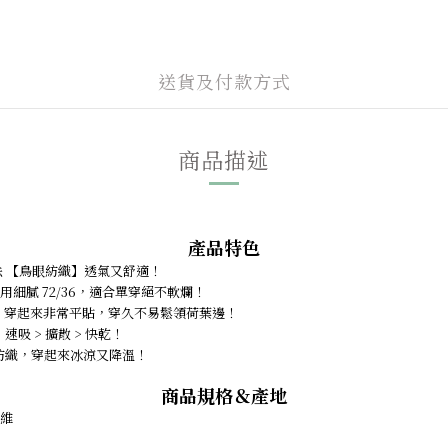
送貨及付款方式
商品描述
產品特色
織法 【鳥眼紡織】透氣又舒適！
採用細膩 72/36，適合單穿絕不軟爛！ 
計，穿起來非常平貼，穿久不易鬆領荷葉邊！
速吸 > 擴散 > 快乾！ 
維紡織，穿起來冰涼又降溫！ 
商品規格＆產地
維 