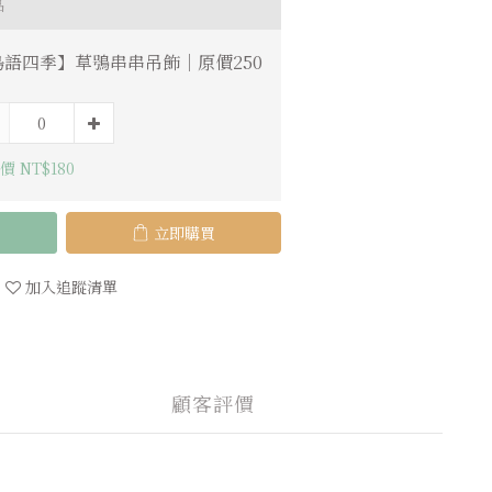
品
鳥語四季】草鴞串串吊飾｜原價250
價 NT$180
立即購買
加入追蹤清單
顧客評價