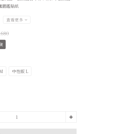
鷹圖鑑貼紙
查看更多
,680
貨
M
中性版 L