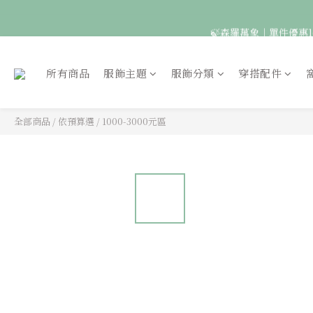
🍃森羅萬象｜單件優惠1
🦉國際貓頭鷹日｜指定
所有商品
服飾主題
服飾分類
穿搭配件
全部商品
/
依預算選
/
1000-3000元區