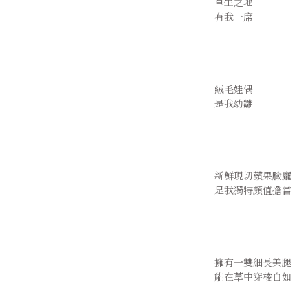
  草生之地
  有我一席
  絨毛娃偶
  是我幼雛
  新鮮現切蘋果臉龐
  是我獨特顏值擔當
  擁有一雙細長美腿
  能在草中穿梭自如