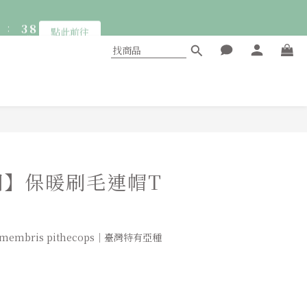
6
:
3
7
點此前往
5
9
秒
2
6
4
8
1
5
:
3
7
點此前往
0
4
秒
2
6
3
1
5
2
0
4
1
3
0
2
立即購買
1
0
國】保暖刷毛連帽T
imembris pithecops｜臺灣特有亞種