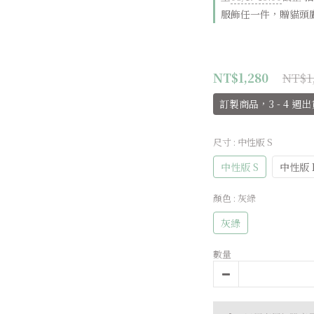
服飾任一件，贈貓頭
NT$1
NT$1,280
訂製商品，3 - 4 週出
尺寸
: 中性版 S
中性版 S
中性版 
顏色
: 灰綠
灰綠
數量