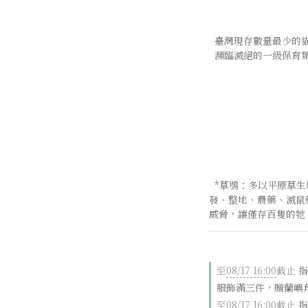
  臺灣現存數量最少的
  瀕臨滅絕的一級保育
  *草鴞：多以平原草生地為家，深受人類活動影響，無論是開
發、整地、農藥、滅鼠
威脅，讓僅存百隻的牠
至
08/17 16:00
截止
指
服飾滿三件，贈蘭嶼
至
08/17 16:00
截止
指