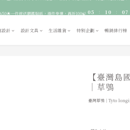
4
4
4
3
3
0
5
:
1
0
:
0
7
🚛 登入會員｜即享2000免運 🚛 會員中心完成訂閱，再送50元購物金！
650🌟一件就送圖鑑貼紙，兩件免運，再折100🍃
3
3
3
2
2
9
日
時
分
4
0
6
2
2
2
1
1
8
3
5
1
1
:
1
0
:
0
7
服飾一件送貼紙，兩件享免運，三件送大顆胸章🦉
2
4
日
時
分
0
0
0
6
窩設計
設計文具
生活雜貨
特別企劃
暢銷排行榜
1
3
5
🚛 登入會員｜即享2000免運 🚛 會員中心完成訂閱，再送50元購物金！
0
2
4
1
3
0
2
1
0
【臺灣島
｜草鴞
臺灣草鴞｜Tyto long