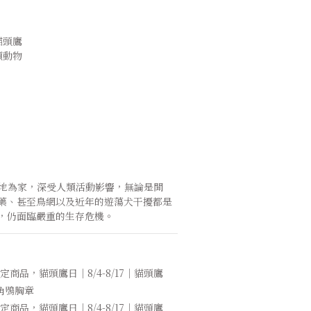
貓頭鷹
類動物
藥、甚至鳥網以及近年的遊蕩犬干擾都是
，仍面臨嚴重的生存危機。
定商品，貓頭鷹日｜8/4-8/17｜貓頭鷹
角鴞胸章
定商品，貓頭鷹日｜8/4-8/17｜貓頭鷹