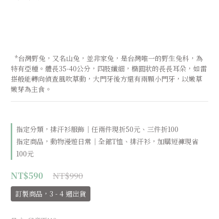
  *台灣野兔，又名山兔，並非家兔，是台灣唯一的野生兔科，為
特有亞種。體長35-40公分，四肢纖細，橢圓狀的長長耳朵，如雷
搭般能轉向偵查風吹草動，大門牙後方還有兩顆小門牙，以嫩草
嫩芽為主食。
指定分類，排汗衫服飾｜任兩件現折50元、三件折100
指定商品，動物漫遊日常｜全館T恤、排汗衫，加購短褲現省
100元
NT$990
NT$590
訂製商品，3 - 4 週出貨