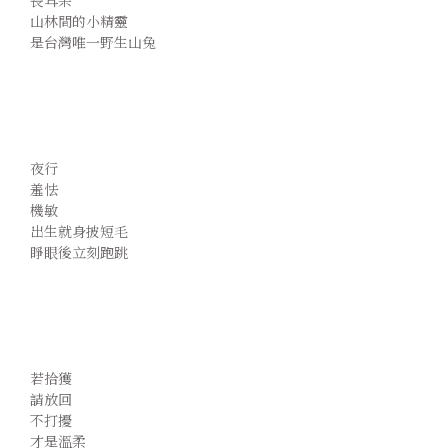
  長耳朵 
  山林間的小精靈 
  是台灣唯一野生山兔
  夜行 
  羞怯 
  機敏 
  出生就身披短毛 
  睜眼後立刻跑跳
  若拾獲 
  請放回 
  不打擾 
  才是溫柔