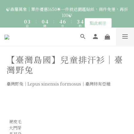
6
2
5
2
6
6
8
5
🍃森羅萬象｜單件優惠1650🌟一件就送圖鑑貼紙，兩件免運，再折
6
6
9
5
9
🚛 登入會員｜即享2000免運 🚛 會員中心完成訂閱，再送50元購
1
4
1
5
5
7
4
100🍃
5
5
9
9
8
4
8
物金！
0
3
:
0
4
:
4
6
:
3
4
4
8
8
7
3
點此前往
7
日
時
分
秒
2
3
3
5
2
3
3
7
7
9
6
2
6
1
2
2
4
1
2
2
6
6
8
5
1
🦉國際貓頭鷹日｜指定服飾一件送貼紙，兩件享免運，三件送大顆
5
0
1
1
3
0
1
1
5
5
7
4
0
胸章🦉
4
0
0
2
0
9
:
0
4
:
4
6
:
3
3
點此前往
日
時
分
1
秒
8
3
3
5
2
2
【臺灣島國】兒童排汗衫｜臺
0
7
2
2
4
1
1
🚛 登入會員｜即享2000免運 🚛 會員中心完成訂閱，再送50元購
6
1
1
3
0
灣野兔
0
5
0
0
2
物金！
4
1
臺灣野兔｜Lepus sinensis formosus｜臺灣特有亞種
3
0
2
1
0
  褐皮毛 
  大門牙 