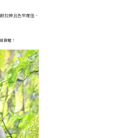
耐拉伸且色牢度佳，
退貨喔！