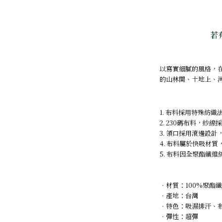
若
以寫實細膩的風格，
的山林間、土地上、
1. 布料採用特殊紡
2. 230碼布料，紗線
3. 領口採用滾邊設
4. 布料屬於快吸材質，
5. 布料因全聚酯纖
．材質：100%聚酯
．
產地：台灣
．
特色：吸濕排汗、
．
彈性：超彈