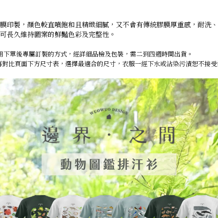
膜印製，顏色較直噴飽和且精緻細膩，又不會有傳統膠膜厚重感，耐洗、
可長久維持圖案的鮮豔色彩及完整性。
採用下單後專屬訂製的方式，經詳細品檢及包裝，需二到四週時間出貨。
再對比頁面下方尺寸表，選擇最適合的尺寸，衣服一經下水或沾染污漬恕不接受