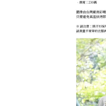
．
厚度：230碼
圖像由台灣廠商彩噴
只要避免高溫烘烤即
※ 請注意：排汗衫
請測量平常穿的衣服