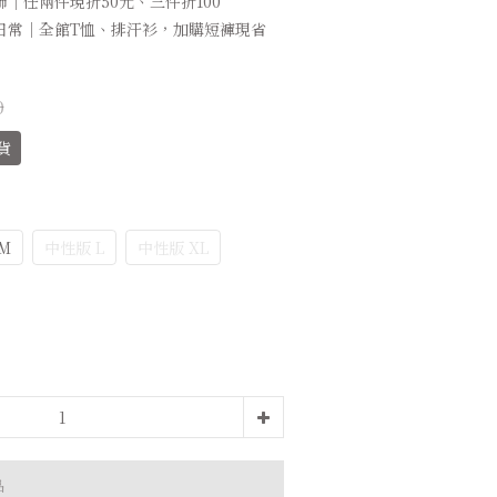
｜任兩件現折50元、三件折100
日常｜全館T恤、排汗衫，加購短褲現省
0
貨
M
中性版 L
中性版 XL
品