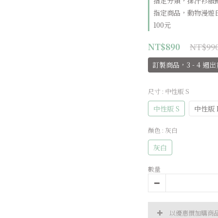
指定分類，排汗衫服飾
指定商品，動物漫遊
100元
NT$99
NT$890
訂製商品，3 - 4 週出
尺寸
: 中性版 S
中性版 S
中性版 
顏色
: 灰白
灰白
數量
以優惠價加購商