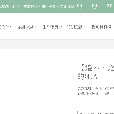
4
3
3
7
5
3
0
4
:
0
4
:
2
0
🚛 登入會員｜即享2000免運 🚛 會員中心完成訂閱，再送50元購物金！
650🌟一件就送圖鑑貼紙，兩件免運，再折100🍃
3
2
2
6
4
2
日
時
分
3
3
1
2
1
1
5
3
1
2
2
0
1
0
:
0
4
:
2
0
服飾一件送貼紙，兩件享免運，三件送大顆胸章🦉
1
1
日
時
分
0
3
1
窩設計
設計文具
生活雜貨
特別企劃
暢銷排行榜
0
0
2
0
🚛 登入會員｜即享2000免運 🚛 會員中心完成訂閱，再送50元購物金！
1
0
【邊界．
的牠A
鳥類是唯一有羽毛的脊
砂囊取代牙齒。山鳥、