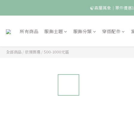
🍃森羅萬象｜單件優惠1
🦉國際貓頭鷹日｜指定
所有商品
服飾主題
服飾分類
穿搭配件
全部商品
/
依預算選
/
500-1000元區