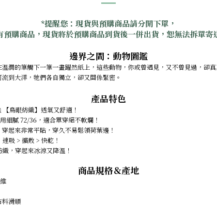
*
提醒您：現貨與預購商品請分開下單，
有預購商品，現貨將於預購商品到貨後一併出貨，恕無法拆單寄
邊界之間：動物圖鑑
在溫潤的筆觸下一筆一畫躍然紙上，這些動物，你或曾遇見，又不曾見過，卻真
河流到大洋，牠們各自獨立，卻又關係緊密。
產品特色
織法 【鳥眼紡織】透氣又舒適！
採用細膩 72/36，適合單穿絕不軟爛！
計，穿起來非常平貼，穿久不易鬆領荷葉邊！
速吸 > 擴散 > 快乾！
維紡織，穿起來冰涼又降溫！
商品規格＆產地
纖維
布料滑順