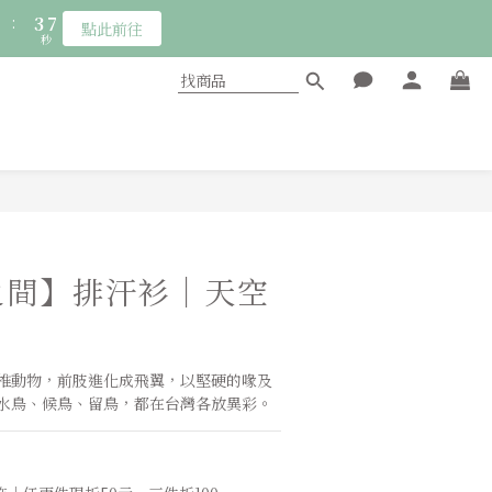
6
8
:
3
5
點此前往
5
7
秒
2
4
4
6
1
3
:
3
5
點此前往
0
2
秒
2
4
1
1
3
0
0
2
1
0
立即購買
之間】排汗衫｜天空
椎動物，前肢進化成飛翼，以堅硬的喙及
水鳥、候鳥、留鳥，都在台灣各放異彩。