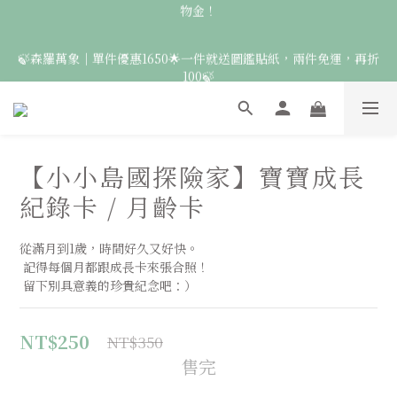
8
8
9
3
5
3
4
7
5
7
7
8
9
🚛 登入會員｜即享2000免運 🚛 會員中心完成訂閱，再送50元購
2
4
2
3
6
4
🍃森羅萬象｜單件優惠1650🌟一件就送圖鑑貼紙，兩件免運，再折
6
6
7
8
物金！
1
3
1
2
5
3
100🍃
5
5
6
9
7
0
2
:
0
1
:
4
9
:
2
9
4
4
5
8
6
點此前往
日
時
分
秒
1
0
3
8
1
8
3
3
4
7
5
0
2
7
0
7
2
2
3
6
4
🦉國際貓頭鷹日｜指定服飾一件送貼紙，兩件享免運，三件送大顆
1
6
6
1
9
1
2
5
3
胸章🦉
0
5
5
0
8
:
0
1
:
4
9
:
2
9
點此前往
【小小島國探險家】寶寶成長
日
時
分
4
秒
4
7
0
3
8
1
8
3
3
6
2
7
0
7
紀錄卡 / 月齡卡
2
2
🚛 登入會員｜即享2000免運 🚛 會員中心完成訂閱，再送50元購
5
1
6
6
1
1
4
0
5
5
物金！
從滿月到1歲，時間好久又好快。
0
0
3
4
4
 記得每個月都跟成長卡來張合照！
2
3
3
 留下別具意義的珍貴紀念吧：）
1
2
2
0
1
1
0
0
NT$250
NT$350
售完