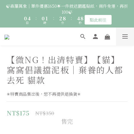
2
6
2
3
4
6
🍃森羅萬象｜單件優惠1650🌟一件就送圖鑑貼紙，兩件免運，再折
7
6
6
7
8
1
5
1
2
3
9
5
9
100🍃
6
5
5
6
7
9
🚛 登入會員｜即享2000免運 🚛 會員中心完成訂閱，再送50元購
0
4
:
0
1
:
2
8
:
4
8
5
4
4
5
6
8
點此前往
物金！
日
時
分
秒
3
0
1
7
3
7
4
3
3
4
5
7
2
0
6
2
6
3
2
2
3
4
6
🦉國際貓頭鷹日｜指定服飾一件送貼紙，兩件享免運，三件送大顆
1
5
1
5
2
1
1
2
3
9
5
9
胸章🦉
0
4
0
4
1
0
:
0
1
:
2
8
:
4
8
點此前往
日
時
分
3
秒
3
0
0
1
7
3
7
2
2
0
6
2
6
【微NG！出清特賣】【貓】
1
1
🚛 登入會員｜即享2000免運 🚛 會員中心完成訂閱，再送50元購
5
1
5
窩窩倡議擋泥板｜棄養的人都
0
0
4
0
4
物金！
3
3
去死 貓款
2
2
1
1
✳特賣商品售出後，恕不再提供退換貨✳
0
0
NT$175
NT$350
售完