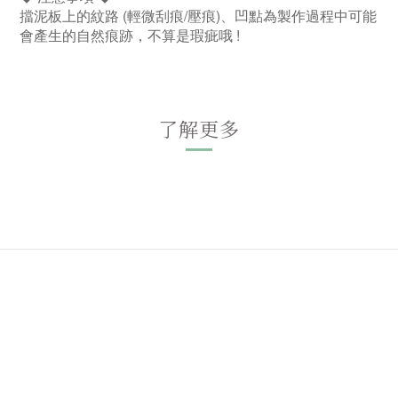
擋泥板上的紋路 (輕微刮痕/壓痕)、凹點為製作過程中可能
會產生的自然痕跡，不算是瑕疵哦 !
了解更多