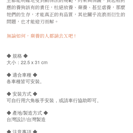
主都能明確地受到動保法的規範、約束與保護，負起相對
應的養狗該有的責任，杜絕放養、棄養、甚至虐養，那麼
牠們的生存，才能真正的有品質，其他關乎流浪而衍生的
問題，也才能迎刃而解。
無論如何，棄養的人都請去Ｘ吧 !
◆ 規格 ◆
大小：22.5 x 31 cm
◆ 適合車種 ◆
各車種皆可安裝。
◆ 安裝方式 ◆
可自行用六角板手安裝，或請車行協助即可。
◆ 產地/製造方式 ◆
台灣設計/台灣製造
◆ 注意事項 ◆