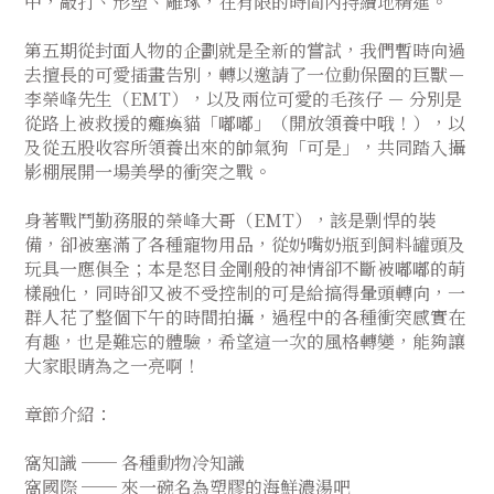
中，敲打、形塑、雕琢，在有限的時間內持續地精進。
第五期從封面人物的企劃就是全新的嘗試，我們暫時向過
去擅長的可愛插畫告別，轉以邀請了一位動保圈的巨獸－
李榮峰先生（EMT），以及兩位可愛的毛孩仔 － 分別是
從路上被救援的癱瘓貓「嘟嘟」（開放領養中哦！），以
及從五股收容所領養出來的帥氣狗「可是」，共同踏入攝
影棚展開一場美學的衝突之戰。
身著戰鬥勤務服的榮峰大哥（EMT），該是剽悍的裝
備，卻被塞滿了各種寵物用品，從奶嘴奶瓶到飼料罐頭及
玩具一應俱全；本是怒目金剛般的神情卻不斷被嘟嘟的萌
樣融化，同時卻又被不受控制的可是給搞得暈頭轉向，一
群人花了整個下午的時間拍攝，過程中的各種衝突感實在
有趣，也是難忘的體驗，希望這一次的風格轉變，能夠讓
大家眼睛為之一亮啊！
章節介紹：
窩知識 ── 各種動物冷知識
窩國際 ── 來一碗名為塑膠的海鮮濃湯吧