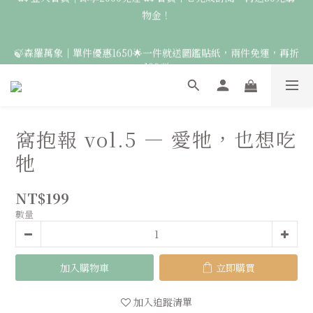
物金！
4
6
4
9
7
4
8
8
8
3
5
3
8
6
3
🚛 登入會員｜即享2000免運 🚛 會員中心完成訂閱，再送50元購
7
7
7
2
4
2
7
5
2
🍃森羅萬象｜單件優惠1650🌟一件就送圖鑑貼紙，兩件免運，再折
6
6
9
6
物金！
1
3
1
6
4
1
9
100🍃
5
5
8
5
0
2
:
0
5
:
3
9
:
0
8
4
4
9
7
4
點此前往
日
時
分
秒
1
4
2
8
7
3
3
8
6
3
0
3
1
7
6
2
2
7
5
2
🦉國際貓頭鷹日｜指定服飾一件送貼紙，兩件享免運，三件送大顆
2
0
6
5
1
9
1
6
4
1
9
胸章🦉
1
5
4
窩抱報 vol.5 — 愛牠，也想吃
0
8
:
0
5
:
3
9
:
0
8
點此前往
日
時
0
分
4
秒
3
7
4
2
8
7
牠
3
2
6
3
1
7
6
2
1
🚛 登入會員｜即享2000免運 🚛 會員中心完成訂閱，再送50元購
5
2
0
6
5
1
0
4
1
5
4
NT$199
物金！
0
3
0
4
3
數量
2
3
2
1
2
1
0
1
0
加入購物車
立即購買
0
加入追蹤清單