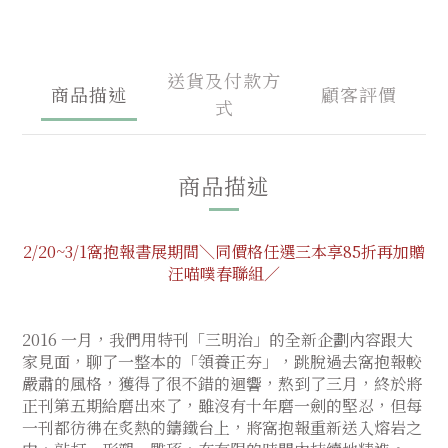
送貨及付款方
商品描述
顧客評價
式
商品描述
2/20~3/1窩抱報書展期間＼同價格任選三本享85折再加贈
汪喵噗春聯組／
2016 一月，我們用特刊「三明治」的全新企劃內容跟大
家見面，聊了一整本的「領養正夯」，跳脫過去窩抱報較
嚴肅的風格，獲得了很不錯的迴響，熬到了三月，終於將
正刊第五期給磨出來了，雖沒有十年磨一劍的堅忍，但每
一刊都彷彿在炙熱的鑄鐵台上，將窩抱報重新送入熔岩之