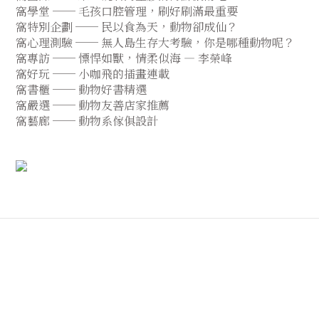
窩學堂 ── 毛孩口腔管理，刷好刷滿最重要
窩特別企劃 ── 民以食為天，動物卻成仙？
窩心理測驗 ── 無人島生存大考驗，你是哪種動物呢？
窩專訪 ── 慓悍如獸，情柔似海 — 李榮峰
窩好玩 ── 小咖飛的插畫連載
窩書櫃 ── 動物好書精選
窩嚴選 ── 動物友善店家推薦
窩藝廊 ── 動物系傢俱設計