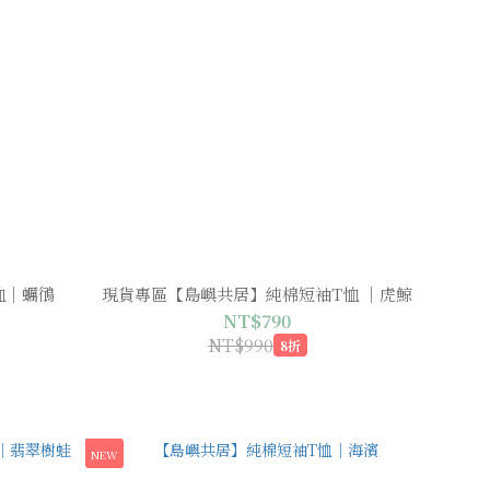
恤｜蠣鴴
現貨專區【島嶼共居】純棉短袖T恤 ｜虎鯨
NT$790
NT$990
8折
NEW