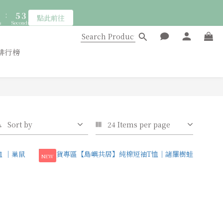
8
5
:
5
2
點此前往
7
4
s
Seconds
4
1
6
3
3
0
:
5
2
點此前往
2
s
Seconds
4
1
排行榜
1
3
0
0
2
1
0
Sort by
24 Items per page
NEW