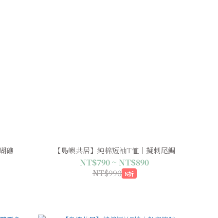
瑚礁
【島嶼共居】純棉短袖T恤｜擬刺尾鯛
NT$790 ~ NT$890
NT$990
8折