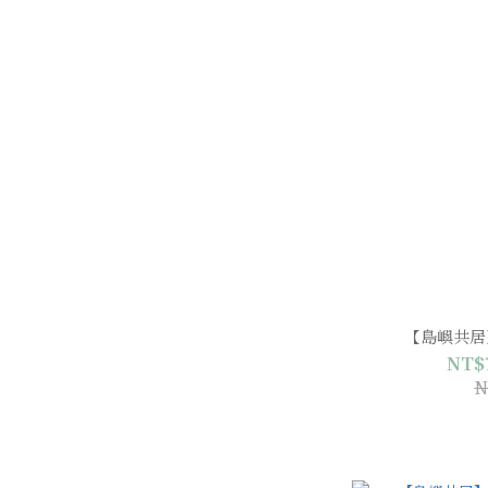
【島嶼共居
NT$7
N