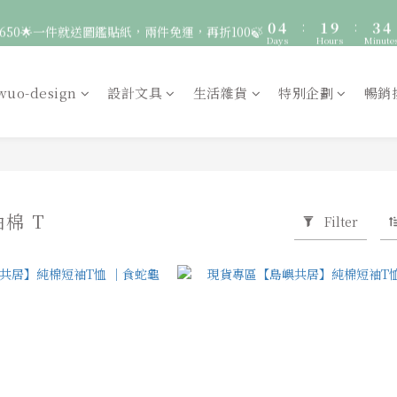
4
3
4
6
7
0
4
:
1
9
:
3
4
🚛 登入會員｜即享2000免運 🚛 會員中心完成訂閱，再送50元購物金！
650🌟一件就送圖鑑貼紙，兩件免運，再折100🍃
3
2
3
5
6
Days
Hours
Minute
3
0
8
2
3
2
1
2
4
5
2
7
1
2
1
0
:
1
9
:
3
4
服飾一件送貼紙，兩件享免運，三件送大顆胸章🦉
1
6
0
1
Days
Hours
Minute
0
0
8
2
3
wuo-design
設計文具
生活雜貨
特別企劃
暢銷
0
5
0
7
1
2
🚛 登入會員｜即享2000免運 🚛 會員中心完成訂閱，再送50元購物金！
4
6
0
1
3
5
0
2
4
1
3
0
2
棉 T
1
Filter
0