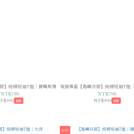
居】純棉短袖T恤｜黃嘴角鴞
現貨專區【島嶼共居】純棉短袖T恤 
NT$790
NT$790
T$990
NT$990
8折
8折
NEW