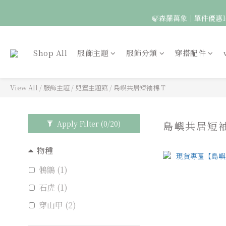
🍃森羅萬象｜單件優惠1
🦉國際貓頭鷹日｜指定
Shop All
服飾主題
服飾分類
穿搭配件
View All
/
服飾主題
/
兒童主題館
/
島嶼共居短袖棉 T
Apply Filter
(0/20)
島嶼共居短袖
物種
鵂鶹 (1)
石虎 (1)
穿山甲 (2)