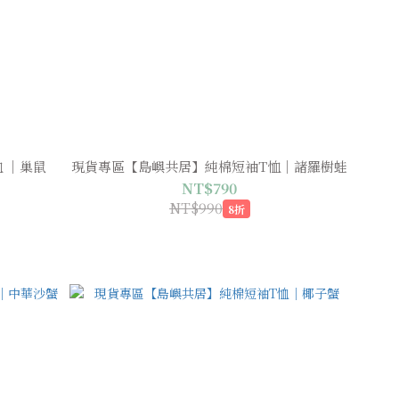
 ｜巢鼠
現貨專區【島嶼共居】純棉短袖T恤｜諸羅樹蛙
NT$790
NT$990
8折