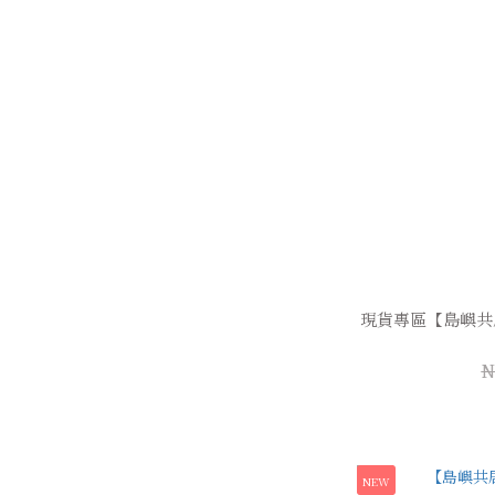
現貨專區【島嶼共
N
NEW