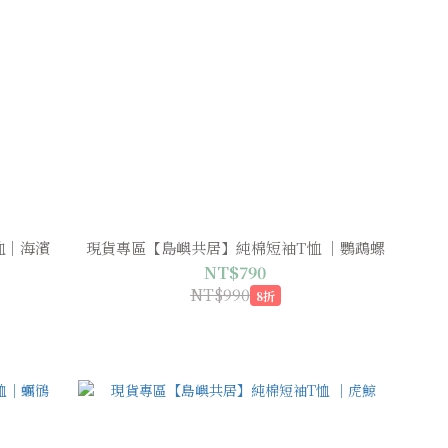
恤｜海濱
現貨專區【島嶼共居】純棉短袖T恤 ｜鸚鵡螺
NT$790
NT$990
8折