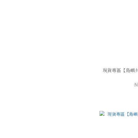
現貨專區【島嶼
N