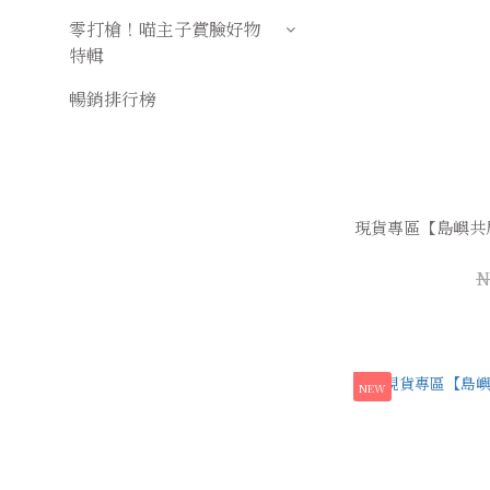
零打槍！喵主子賞臉好物
特輯
暢銷排行榜
現貨專區【島嶼共
N
NEW