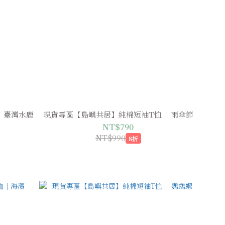
｜臺灣水鹿
現貨專區【島嶼共居】純棉短袖T恤 ｜雨傘節
NT$790
NT$990
8折