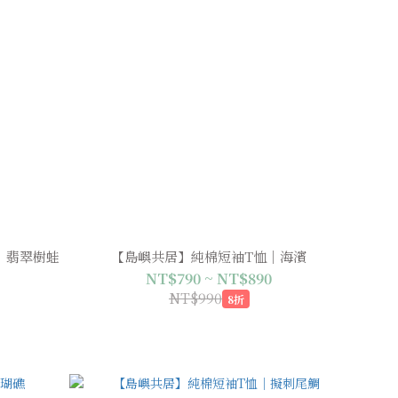
｜翡翠樹蛙
【島嶼共居】純棉短袖T恤｜海濱
NT$790 ~ NT$890
NT$990
8折