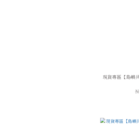
現貨專區【島嶼共
N