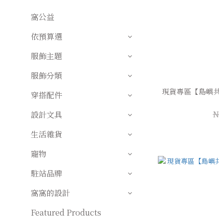
窩公益
依預算選
服飾主題
服飾分類
現貨專區【島嶼共
穿搭配件
N
設計文具
生活雜貨
寵物
駐站品牌
窩窩的設計
Featured Products