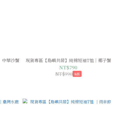
｜中華沙蟹
現貨專區【島嶼共居】純棉短袖T恤｜椰子蟹
NT$790
NT$990
8折