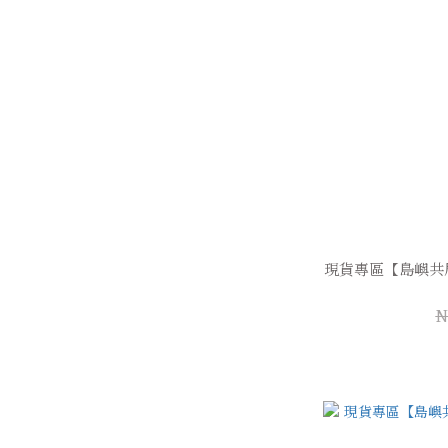
現貨專區【島嶼共
N