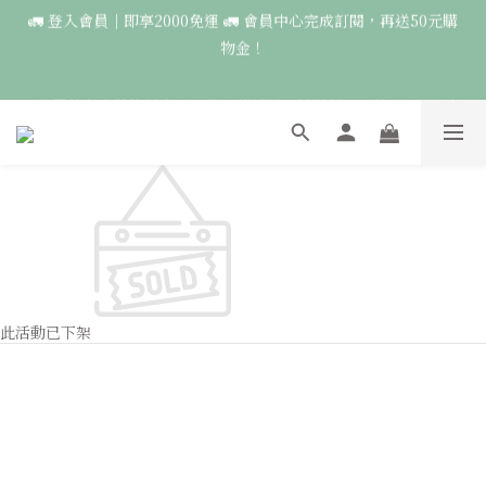
🚛 登入會員｜即享2000免運 🚛 會員中心完成訂閱，再送50元購
5
7
5
5
9
9
9
🚛 登入會員｜即享2000免運 🚛 會員中心完成訂閱，再送50元購
物金！
4
6
4
9
9
4
9
8
8
8
物金！
3
5
3
8
8
3
8
7
7
7
2
4
2
7
7
2
7
🍃森羅萬象｜單件優惠1650🌟一件就送圖鑑貼紙，兩件免運，再折
6
6
6
1
3
1
6
6
1
6
100🍃
5
5
5
0
2
:
0
5
:
5
0
:
5
9
4
4
9
9
4
9
點此前往
日
時
分
秒
1
4
4
4
8
3
3
8
8
3
8
0
3
3
3
7
2
2
7
7
2
7
🦉國際貓頭鷹日｜指定服飾一件送貼紙，兩件享免運，三件送大顆
2
2
2
6
1
9
1
6
6
1
6
胸章🦉
1
1
1
5
0
8
:
0
5
:
5
0
:
5
9
點此前往
日
時
0
0
分
0
秒
4
7
4
4
4
8
3
6
3
3
3
7
2
🚛 登入會員｜即享2000免運 🚛 會員中心完成訂閱，再送50元購
5
2
2
2
6
1
此活動已下架
4
1
1
1
5
物金！
0
3
0
0
0
4
2
3
1
2
0
1
0