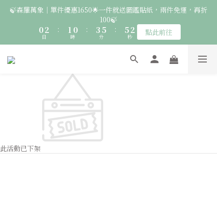
2
4
3
2
5
7
7
4
🍃森羅萬象｜單件優惠1650🌟一件就送圖鑑貼紙，兩件免運，再折
6
7
6
9
8
🚛 登入會員｜即享2000免運 🚛 會員中心完成訂閱，再送50元購
1
3
2
1
4
6
6
3
100🍃
5
6
5
8
7
物金！
0
2
:
1
0
:
3
5
:
5
2
4
5
4
7
9
9
6
點此前往
日
時
分
秒
1
0
2
4
4
1
3
4
3
6
8
8
5
0
1
3
3
0
2
3
2
5
7
7
4
🦉國際貓頭鷹日｜指定服飾一件送貼紙，兩件享免運，三件送大顆
0
2
2
1
9
2
1
4
6
6
3
胸章🦉
1
1
0
8
:
1
0
:
3
5
:
5
2
點此前往
日
時
分
0
0
秒
7
0
2
4
4
1
6
1
3
3
0
🚛 登入會員｜即享2000免運 🚛 會員中心完成訂閱，再送50元購
5
0
2
2
4
1
1
物金！
3
0
0
2
此活動已下架
1
0