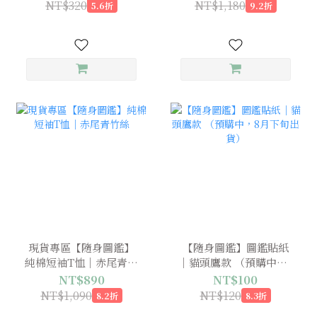
NT$320
NT$1,180
5.6折
9.2折
現貨專區【隨身圖鑑】
【隨身圖鑑】圖鑑貼紙
純棉短袖T恤｜赤尾青竹
｜貓頭鷹款 （預購中，8
絲
月下旬出貨）
NT$890
NT$100
NT$1,090
NT$120
8.2折
8.3折