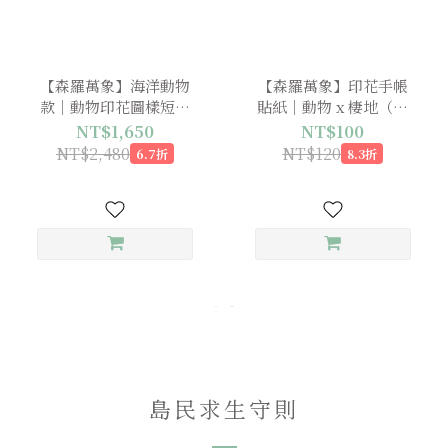
【森羅萬象】海洋動物
【森羅萬象】印花手帳
款｜動物印花圖樣短袖
貼紙｜動物 x 棲地（預
襯衫（預購中，9月下旬
購中，8月中旬出貨）
NT$1,650
NT$100
出貨）
NT$2,480
NT$120
6.7折
8.3折
島民求生守則