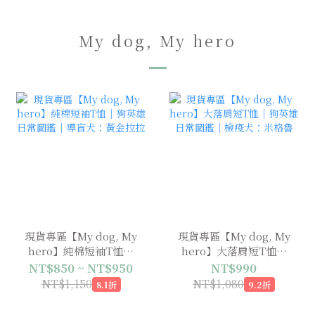
My dog, My hero
現貨專區【My dog, My
現貨專區【My dog, My
hero】純棉短袖T恤｜
hero】大落肩短T恤｜
狗英雄日常圖鑑｜導盲
狗英雄日常圖鑑｜檢疫
NT$850 ~ NT$950
NT$990
犬：黃金拉拉
犬：米格魯
NT$1,150
NT$1,080
8.1折
9.2折