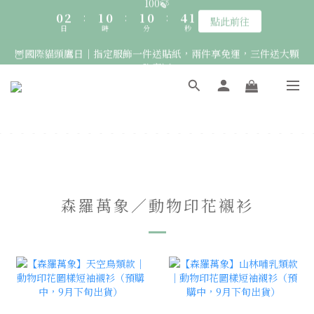
0
2
2
3
2
3
2
6
2
🦉國際貓頭鷹日｜指定服飾一件送貼紙，兩件享免運，三件送大顆
🚛 登入會員｜即享2000免運 🚛 會員中心完成訂閱，再送50元購
1
1
9
2
1
2
1
5
1
胸章🦉
0
物金！
0
8
:
1
0
:
1
0
:
4
0
點此前往
日
時
分
秒
7
0
0
3
6
2
🚛 登入會員｜即享2000免運 🚛 會員中心完成訂閱，再送50元購
5
1
4
0
物金！
3
2
1
0
森羅萬象／動物印花襯衫