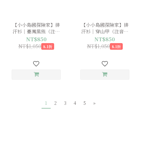
【小小島國探險家】排
【小小島國探險家】排
汗衫｜臺灣黑熊（注音
汗衫｜穿山甲（注音＋
＋台文）
台文）
NT$850
NT$850
NT$1,050
NT$1,050
8.1折
8.1折
1
2
3
4
5
»