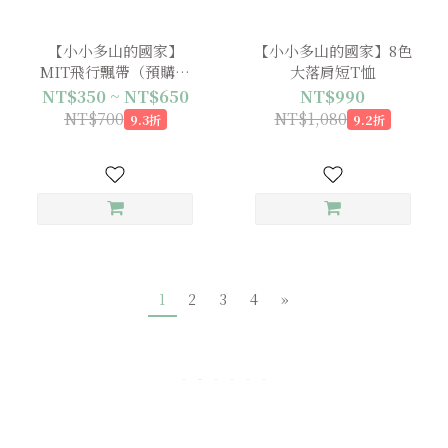
【小小多山的國家】
【小小多山的國家】8色
MIT飛行飄帶（預購商
大落肩短T恤
品9月上旬出貨）
NT$350 ~ NT$650
NT$990
NT$700
NT$1,080
9.3折
9.2折
1
2
3
4
»