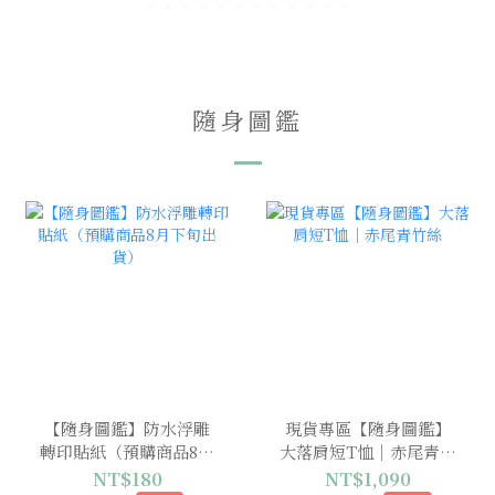
隨身圖鑑
【隨身圖鑑】防水浮雕
現貨專區【隨身圖鑑】
轉印貼紙（預購商品8月
大落肩短T恤｜赤尾青竹
下旬出貨）
絲
NT$180
NT$1,090