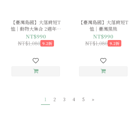
【臺灣島國】大落肩短T
【臺灣島國】大落肩短T
恤｜動物大集合 2週年限
恤｜臺灣黑熊
定特別款
NT$990
NT$990
NT$1,080
NT$1,080
9.2折
9.2折
1
2
3
4
5
»